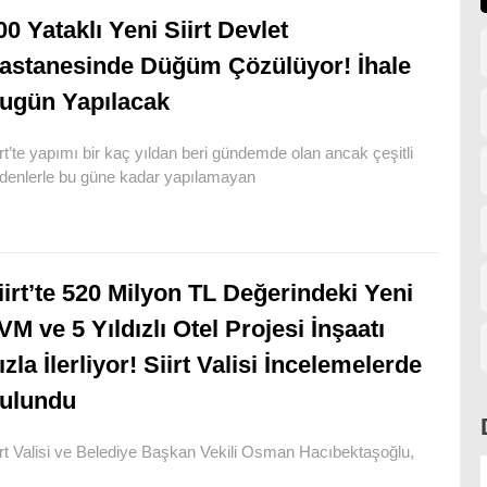
00 Yataklı Yeni Siirt Devlet
astanesinde Düğüm Çözülüyor! İhale
ugün Yapılacak
irt’te yapımı bir kaç yıldan beri gündemde olan ancak çeşitli
denlerle bu güne kadar yapılamayan
iirt’te 520 Milyon TL Değerindeki Yeni
VM ve 5 Yıldızlı Otel Projesi İnşaatı
ızla İlerliyor! Siirt Valisi İncelemelerde
ulundu
irt Valisi ve Belediye Başkan Vekili Osman Hacıbektaşoğlu,