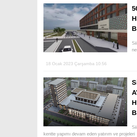
5
H
B
Si
ne
18 Ocak 2023 Çarşamba 10:56
S
A
H
B
Si
kentte yapımı devam eden yatırım ve projeleri