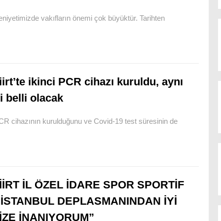
iyetimizde vakıfların önemi çok büyüktür. Tarihten
iirt’te ikinci PCR cihazı kuruldu, aynı
 belli olacak
PCR cihazının kurulduğunu ve Covid-19 test süresinin de
İİRT İL ÖZEL İDARE SPOR SPORTİF
“İSTANBUL DEPLASMANINDAN İYİ
İZE İNANIYORUM”