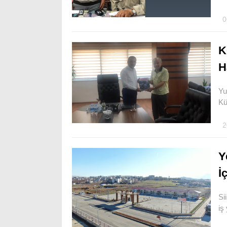
0
K
H
Yu
Kü
2
Y
İ
Si
iş