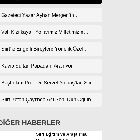
Gazeteci Yazar Ayhan Mergen’in
Gündem
Kaleminden: “Siirt’te Taş Üstüne Taş
Ekonomi
Koyulan Bir Dönem”
Vali Kızılkaya: “Yollarımız Milletimizin
Gönlünden Geçer”
Politika
Siirt’te Engelli Bireylere Yönelik Özel
Dünya
Etkinlik
Kayıp Sultan Papağanı Aranıyor
Spor
Magazin
Başhekim Prof. Dr. Servet Yolbaş’tan Siirt’e
Açık Kalp Cerrahisi Müjdesi
sağlık
Siirt Botan Çayı’nda Acı Son! Dün Oğlunun,
Teknoloji
Bugün Babanın Cansız Bedenine Ulaşıldı
DİĞER HABERLER
Siirt Eğitim ve Araştırma