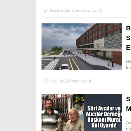
24 Aralık 2022 Cumartesi 13:43
B
S
E
Bi
ko
25 Eylül 2022 Pazar 11:30
S
M
Av
di