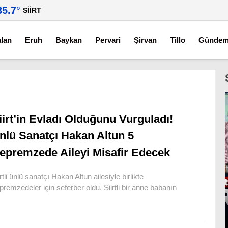
35.7
°
SIIRT
alan
Eruh
Baykan
Pervari
Şirvan
Tillo
Günde
iirt’in Evladı Olduğunu Vurguladı!
nlü Sanatçı Hakan Altun 5
epremzede Aileyi Misafir Edecek
irtli ünlü sanatçı Hakan Altun ailesiyle birlikte
premzedeler için seferber oldu. Siirtli bir anne babanın