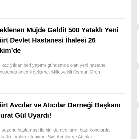
eklenen Müjde Geldi! 500 Yataklı Yeni
iirt Devlet Hastanesi İhalesi 26
kim’de
r kaç yıldan beri yapımı gündemde olan yeni hastane
nusunda önemli gelişme. Milletvekili Osman Ören
iirt Avcılar ve Atıcılar Derneği Başkanı
urat Gül Uyardı!
 sezonu başlaması ile birlikte avcıların bazı konularda
kkatli olmaları isteniyor. Siirt Avcılar ve Atıcılar