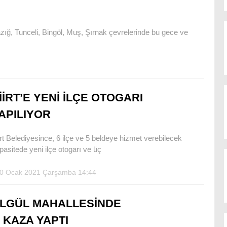
lazığ, Tunceli, Bingöl, Muş, Şırnak çevrelerinde bu gece ve
İİRT’E YENİ İLÇE OTOGARI
APILIYOR
irt Belediyesince, 6 ilçe ve 5 beldeye hizmet verebilecek
pasitede yeni ilçe otogarı ve üç
0 Ocak 2021 Çarşamba 14:44
LGÜL MAHALLESİNDE
KAZA YAPTI