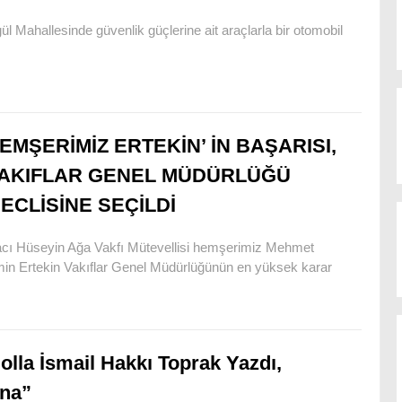
l Mahallesinde güvenlik güçlerine ait araçlarla bir otomobil
EMŞERİMİZ ERTEKİN’ İN BAŞARISI,
AKIFLAR GENEL MÜDÜRLÜĞÜ
ECLİSİNE SEÇİLDİ
cı Hüseyin Ağa Vakfı Mütevellisi hemşerimiz Mehmet
in Ertekin Vakıflar Genel Müdürlüğünün en yüksek karar
olla İsmail Hakkı Toprak Yazdı,
ına”