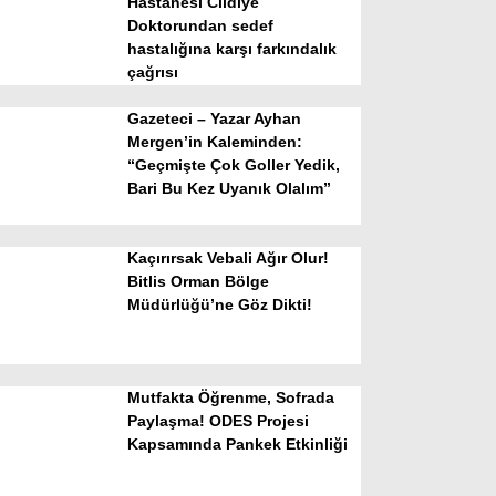
Hastanesi Cildiye
Doktorundan sedef
hastalığına karşı farkındalık
çağrısı
Gazeteci – Yazar Ayhan
Mergen’in Kaleminden:
“Geçmişte Çok Goller Yedik,
Bari Bu Kez Uyanık Olalım”
WhatsApp İhbar Hattı
Kaçırırsak Vebali Ağır Olur!
Bitlis Orman Bölge
Müdürlüğü’ne Göz Dikti!
Facebook
Mutfakta Öğrenme, Sofrada
Instagram
Paylaşma! ODES Projesi
Kapsamında Pankek Etkinliği
Youtube