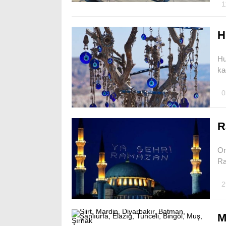
1
H
Hu
ka
0
R
On
Ra
2
M