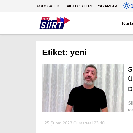
FOTO
GALERİ
VİDEO
GALERİ
YAZARLAR
Kurt
Etiket:
yeni
S
Ü
D
Si
de
25 Şubat 2023 Cumartesi 23:40