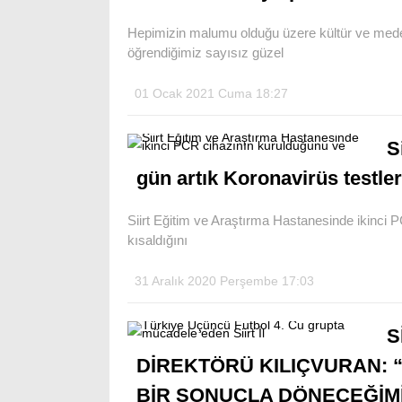
Hepimizin malumu olduğu üzere kültür ve meden
öğrendiğimiz sayısız güzel
01 Ocak 2021 Cuma 18:27
S
gün artık Koronavirüs testleri
Siirt Eğitim ve Araştırma Hastanesinde ikinci 
kısaldığını
31 Aralık 2020 Perşembe 17:03
S
DİREKTÖRÜ KILIÇVURAN: 
BİR SONUÇLA DÖNECEĞİM