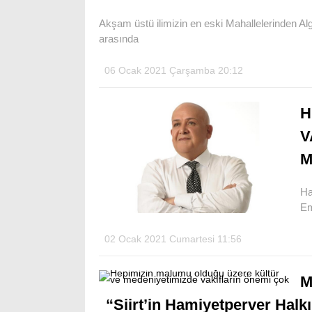
Akşam üstü ilimizin en eski Mahallelerinden Algü
arasında
06 Ocak 2021 Çarşamba 20:12
H
V
M
Ha
Em
02 Ocak 2021 Cumartesi 11:56
M
“Siirt’in Hamiyetperver Halk