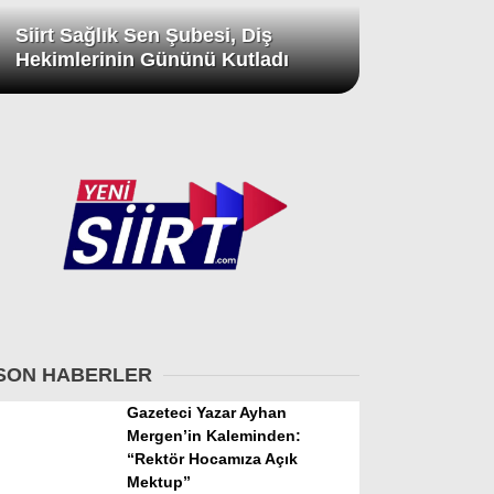
Siirt Sağlık Sen Şubesi, Diş
Hekimlerinin Gününü Kutladı
SON HABERLER
Gazeteci Yazar Ayhan
Mergen’in Kaleminden:
“Rektör Hocamıza Açık
Mektup”