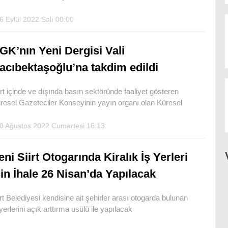
6 Eylül 2022 Salı 00:00
GK’nın Yeni Dergisi Vali
acıbektaşoğlu’na takdim edildi
rt içinde ve dışında basın sektöründe faaliyet gösteren
resel Gazeteciler Konseyinin yayın organı olan Küresel
0 Ağustos 2022 Cumartesi 16:13
eni Siirt Otogarında Kiralık İş Yerleri
çin İhale 26 Nisan’da Yapılacak
irt Belediyesi kendisine ait şehirler arası otogarda bulunan
 yerlerini açık arttırma usülü ile yapılacak