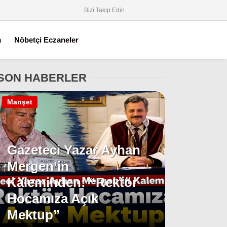
Bizi Takip Edin
m
Nöbetçi Eczaneler
SON HABERLER
Manşet
Gazeteci Yazar Ayhan
Mergen’in
Kaleminden: “Rektör
Hocamıza Açık
Mektup”