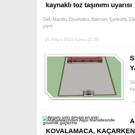
kaynaklı toz taşınımı uyarısı
Siirt, Mardin, Diyarbakır, Batman, Şanlıurfa, E
yarın
21 Mayıs 2021 Cuma 22:39
S
Y
Si
ka
2
A
KOVALAMACA, KAÇARKEN 