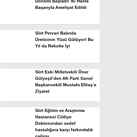
Dönemi Başladı! İki Hasta
Başarıyla Ameliyat Edildi
Siirt Pervari Balında
Üreticinin Yüzü Gülüyor! Bu
Yıl da Rekolte İyi
Siirt Eski Milletvekili Öner
Gülyeşil’den AK Parti Genel
Başkanvekili Mustafa Elitaş’a
Ziyaret
Siirt Eğitim ve Araştırma
Hastanesi Cildiye
Doktorundan sedef
hastalığına karşı farkındalık
çağrısı