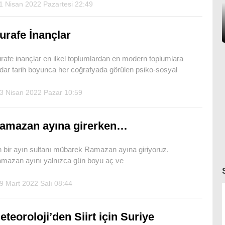
1 Nisan 2022 Pazartesi 22:49
urafe İnançlar
rafe inançlar en ilkel toplumlardan en modern toplumlara
dar tarih boyunca her coğrafyada görülen psiko-sosyal
3 Nisan 2022 Pazar 10:59
amazan ayına girerken…
 bir ayın sultanı mübarek Ramazan ayına giriyoruz.
mazan ayını yalnızca gün boyu aç ve
9 Mart 2022 Salı 08:44
eteoroloji’den Siirt için Suriye