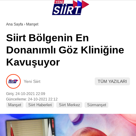
37.6
°
SIIRT
Ana Sayfa
›
Manşet
Siirt Bölgenin En
GALERİ
VİDEO
YAZARLAR
Donanımlı Göz Kliniğine
KURTALAN
Kavuşuyor
ERUH
BAYKAN
Yeni Siirt
TÜM YAZILARI
PERVARI
Giriş: 24-10-2021 22:09
ŞIRVAN
Güncelleme: 24-10-2021 22:12
Manşet
Siirt Haberleri
Siirt Merkez
Sürmanşet
TILLO
GÜNDEM
NÖBETÇI ECZANELER