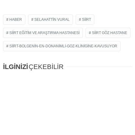
HABER
SELAHATTIN VURAL
SIIRT
SIIRT EĞITIM VE ARAŞTIRMA HASTANESI
SIIRT GÖZ HASTANE
SIIRT-BOLGENIN-EN-DONANIMLI-GOZ-KLINIGINE-KAVUSUYOR
İLGİNİZİ
ÇEKEBİLİR