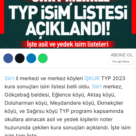
WhatsApp İhbar Hattı
ABONE OL
Facebook
Siirt
il merkezi ve merkez köyleri
İŞKUR
TYP 2023
kura sonuçları isim listesi belli oldu.
Siirt
merkez,
Instagram
Gökçebağ beldesi, Eğlence köyü, Aktaş köyü,
Doluharman köyü, Meydandere köyü, Ekmekçiler
köyü, ve Sağırsu köyü TYP programı kapsamında
Youtube
okullara alınacak asil ve yedek kişilerin noter
huzurunda çekilen kura sonuçları açıklandı. İşte isim
isim tam liste…