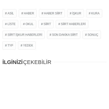
ASIL
HABER
HABER SIIRT
IŞKUR
KURA
LISTE
OKUL
SIIRT
SIIRT HABERLERI
SIIRT IŞKUR HABERLERI
SON DAKIKA SIIRT
SONUÇ
TYP
YEDEK
İLGİNİZİ
ÇEKEBİLİR