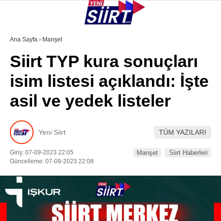
30.1
°
SIIRT
Ana Sayfa
›
Manşet
Siirt TYP kura sonuçları
GALERİ
VİDEO
YAZARLAR
isim listesi açıklandı: İşte
KURTALAN
asil ve yedek listeler
ERUH
BAYKAN
Yeni Siirt
TÜM YAZILARI
PERVARI
Giriş: 07-09-2023 22:05
Manşet
Siirt Haberleri
ŞIRVAN
Güncelleme: 07-09-2023 22:08
TILLO
GÜNDEM
NÖBETÇI ECZANELER