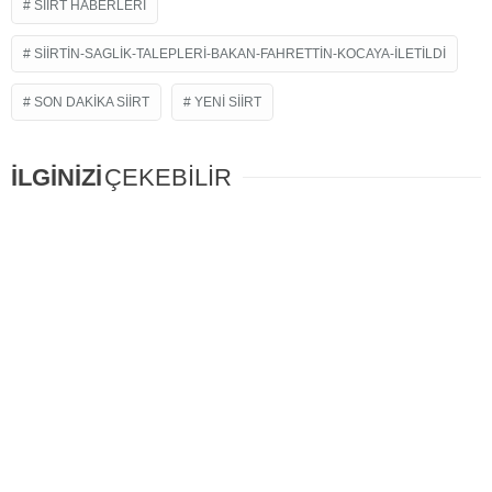
SIIRT HABERLERI
SIIRTIN-SAGLIK-TALEPLERI-BAKAN-FAHRETTIN-KOCAYA-ILETILDI
SON DAKIKA SIIRT
YENI SIIRT
İLGİNİZİ
ÇEKEBİLİR