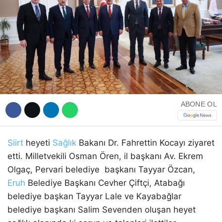
WhatsApp İhbar Hattı
ABONE OL
Facebook
Siirt
heyeti
Sağlık
Bakanı Dr. Fahrettin Kocayı ziyaret
Instagram
etti. Milletvekili Osman Ören, il başkanı Av. Ekrem
Olgaç, Pervari belediye başkanı Tayyar Özcan,
Youtube
Eruh
Belediye Başkanı Cevher Çiftçi, Atabağı
belediye başkan Tayyar Lale ve Kayabağlar
belediye başkanı Salim Sevenden oluşan heyet