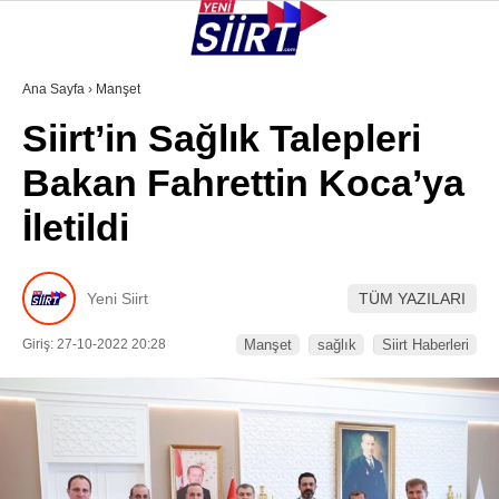
37.2
°
SIIRT
Ana Sayfa
›
Manşet
Siirt’in Sağlık Talepleri
GALERİ
VİDEO
YAZARLAR
Bakan Fahrettin Koca’ya
KURTALAN
İletildi
ERUH
BAYKAN
Yeni Siirt
TÜM YAZILARI
PERVARI
Giriş: 27-10-2022 20:28
Manşet
sağlık
Siirt Haberleri
ŞIRVAN
TILLO
GÜNDEM
NÖBETÇI ECZANELER