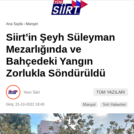
28.2
°
SIIRT
Ana Sayfa
›
Manşet
Siirt’in Şeyh Süleyman
GALERİ
VİDEO
YAZARLAR
Mezarlığında ve
KURTALAN
Bahçedeki Yangın
ERUH
Zorlukla Söndürüldü
BAYKAN
PERVARI
Yeni Siirt
TÜM YAZILARI
ŞIRVAN
Giriş: 15-10-2022 18:40
Manşet
Siirt Haberleri
TILLO
GÜNDEM
NÖBETÇI ECZANELER