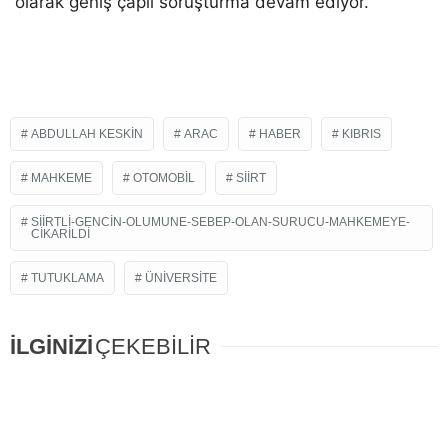
olarak geniş çaplı soruşturma devam ediyor.
ABDULLAH KESKIN
ARAC
HABER
KIBRIS
MAHKEME
OTOMOBIL
SIIRT
SIIRTLI-GENCIN-OLUMUNE-SEBEP-OLAN-SURUCU-MAHKEMEYE-
CIKARILDI
TUTUKLAMA
ÜNIVERSITE
İLGİNİZİ
ÇEKEBİLİR