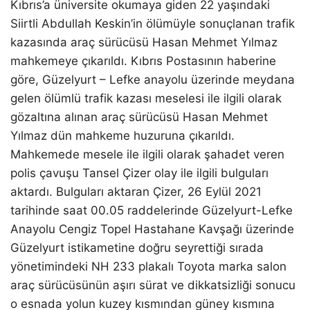
Kıbrıs’a üniversite okumaya giden 22 yaşındaki
Siirtli Abdullah Keskin’in ölümüyle sonuçlanan trafik
kazasında araç sürücüsü Hasan Mehmet Yılmaz
mahkemeye çıkarıldı. Kıbrıs Postasının haberine
göre, Güzelyurt – Lefke anayolu üzerinde meydana
WhatsApp İhbar Hattı
gelen ölümlü trafik kazası meselesi ile ilgili olarak
gözaltına alınan araç sürücüsü Hasan Mehmet
Yılmaz dün mahkeme huzuruna çıkarıldı.
Mahkemede mesele ile ilgili olarak şahadet veren
Facebook
polis çavuşu Tansel Çizer olay ile ilgili bulguları
aktardı. Bulguları aktaran Çizer, 26 Eylül 2021
tarihinde saat 00.05 raddelerinde Güzelyurt-Lefke
Instagram
Anayolu Cengiz Topel Hastahane Kavşağı üzerinde
Güzelyurt istikametine doğru seyrettiği sırada
Youtube
yönetimindeki NH 233 plakalı Toyota marka salon
araç sürücüsünün aşırı sürat ve dikkatsizliği sonucu
o esnada yolun kuzey kısmından güney kısmına