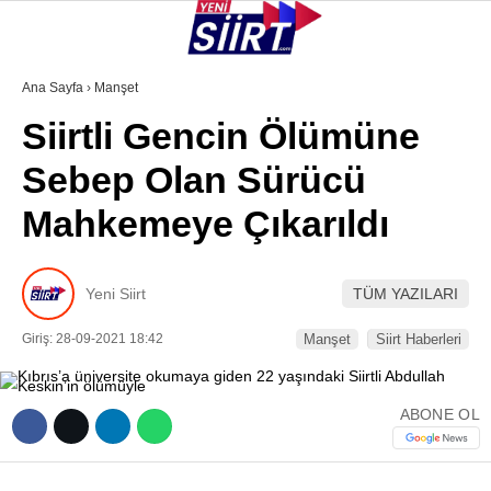
25.6
°
SIIRT
Ana Sayfa
›
Manşet
Siirtli Gencin Ölümüne
GALERİ
VİDEO
YAZARLAR
Sebep Olan Sürücü
KURTALAN
Mahkemeye Çıkarıldı
ERUH
BAYKAN
Yeni Siirt
TÜM YAZILARI
PERVARI
Giriş: 28-09-2021 18:42
Manşet
Siirt Haberleri
ŞIRVAN
TILLO
ABONE OL
GÜNDEM
NÖBETÇI ECZANELER