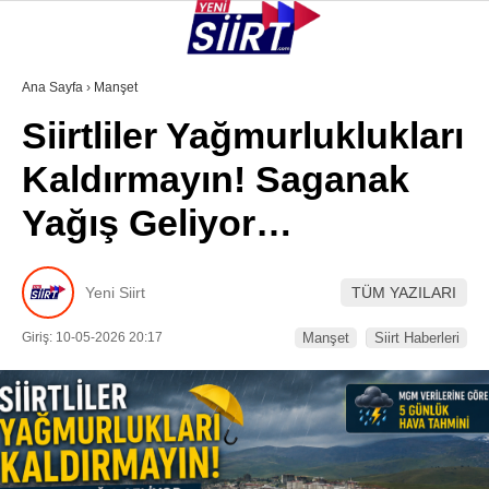
29.5
°
SIIRT
Ana Sayfa
›
Manşet
Siirtliler Yağmurluklukları
GALERİ
VİDEO
YAZARLAR
Kaldırmayın! Saganak
KURTALAN
Yağış Geliyor…
ERUH
BAYKAN
Yeni Siirt
TÜM YAZILARI
PERVARI
Giriş: 10-05-2026 20:17
Manşet
Siirt Haberleri
ŞIRVAN
TILLO
GÜNDEM
NÖBETÇI ECZANELER