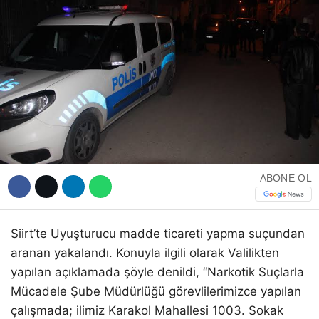
WhatsApp İhbar Hattı
Facebook
ABONE OL
Instagram
Siirt’te Uyuşturucu madde ticareti yapma suçundan
aranan yakalandı. Konuyla ilgili olarak Valilikten
Youtube
yapılan açıklamada şöyle denildi, “Narkotik Suçlarla
Mücadele Şube Müdürlüğü görevlilerimizce yapılan
çalışmada; ilimiz Karakol Mahallesi 1003. Sokak