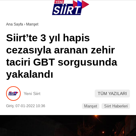
34.3
°
SIIRT
Ana Sayfa
›
Manşet
Siirt’te 3 yıl hapis
GALERİ
VİDEO
YAZARLAR
cezasıyla aranan zehir
KURTALAN
taciri GBT sorgusunda
ERUH
yakalandı
BAYKAN
PERVARI
Yeni Siirt
TÜM YAZILARI
ŞIRVAN
Giriş: 07-01-2022 10:36
Manşet
Siirt Haberleri
TILLO
GÜNDEM
NÖBETÇI ECZANELER