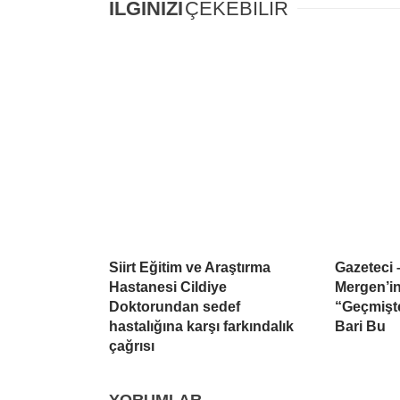
İLGİNİZİ
ÇEKEBİLİR
Siirt Eğitim ve Araştırma
Gazeteci 
Hastanesi Cildiye
Mergen’i
Doktorundan sedef
“Geçmişte
hastalığına karşı farkındalık
Bari Bu
çağrısı
YORUMLAR