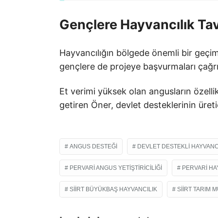
Gençlere Hayvancılık Tav
Hayvancılığın bölgede önemli bir geçi
gençlere de projeye başvurmaları çağr
Et verimi yüksek olan angusların özellik
getiren Öner, devlet desteklerinin üreti
ANGUS DESTEĞI
DEVLET DESTEKLI HAYVANC
PERVARI ANGUS YETIŞTIRICILIĞI
PERVARI HA
SIIRT BÜYÜKBAŞ HAYVANCILIK
SIIRT TARIM