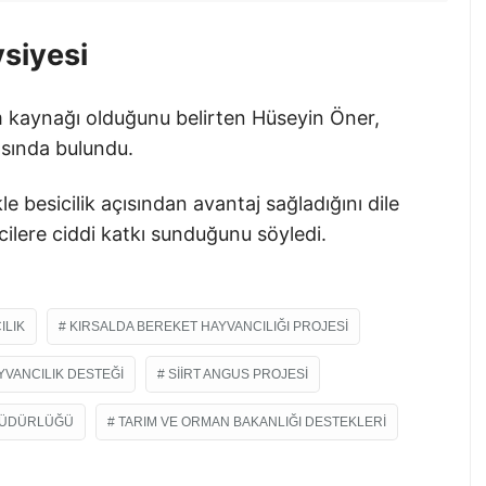
siyesi
m kaynağı olduğunu belirten Hüseyin Öner,
ısında bulundu.
le besicilik açısından avantaj sağladığını dile
cilere ciddi katkı sunduğunu söyledi.
ILIK
KIRSALDA BEREKET HAYVANCILIĞI PROJESI
YVANCILIK DESTEĞI
SIIRT ANGUS PROJESI
 MÜDÜRLÜĞÜ
TARIM VE ORMAN BAKANLIĞI DESTEKLERI