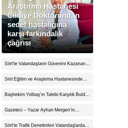
Araştırma Hastanesi
Cildiye Doktorundan
Gündem
sedef hastalığına
Ekonomi
karşı farkındalık
Politika
çağrısı
Dünya
Spor
Siirt’te Vatandaşların Güvenini Kazanan
İşletme! Uzman Halı Yıkama Memnuniyet
Magazin
Topluyor
Siirt Eğitim ve Araştırma Hastanesinde
sağlık
Son Teknoloji Yeni MR Cihazı Hizmete
Girdi! Randevularda Bekleme Süresi
Başhekim Yolbaş’ın Talebi Karşılık Buldu:
Teknoloji
Kısaldı
Siirt’e Nükleer Tıp Merkezi Kuruluyor
Gazeteci – Yazar Ayhan Mergen’in
Kaleminden: “Siirt’te Şehir Kültürü ve
Trafik Kuralları”
Siirt’te Trafik Denetimleri Vatandaşlardan