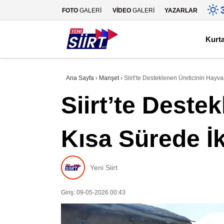
FOTO
GALERİ
VİDEO
GALERİ
YAZARLAR
Kurt
Ana Sayfa
›
Manşet
›
Siirt’te Desteklenen Üreticinin Hayva
Siirt’te Deste
Kısa Sürede İk
Yeni Siirt
Giriş: 09-05-2026 00:43