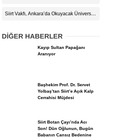
Tam Not Alıyor
Siirt Vakfı, Ankara’da Okuyacak Üniversite
Adaylarını Canlı Yayında Buluşturuyor
DİĞER HABERLER
Kayıp Sultan Papağanı
Aranıyor
WhatsApp İhbar Hattı
Başhekim Prof. Dr. Servet
Facebook
Yolbaş’tan Siirt’e Açık Kalp
Cerrahisi Müjdesi
Instagram
Siirt Botan Çayı’nda Acı
Son! Dün Oğlunun, Bugün
Youtube
Babanın Cansız Bedenine