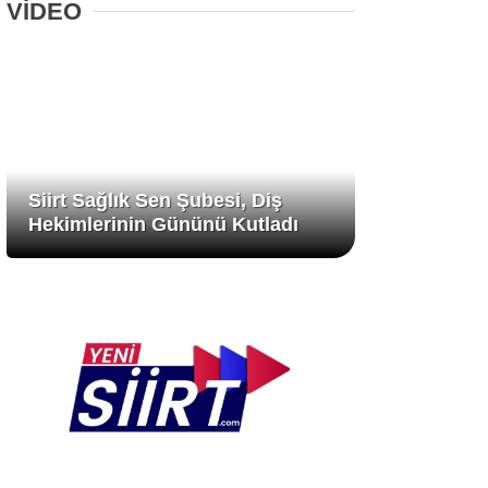
VİDEO
Siirt Sağlık Sen Şubesi, Diş
Hekimlerinin Gününü Kutladı