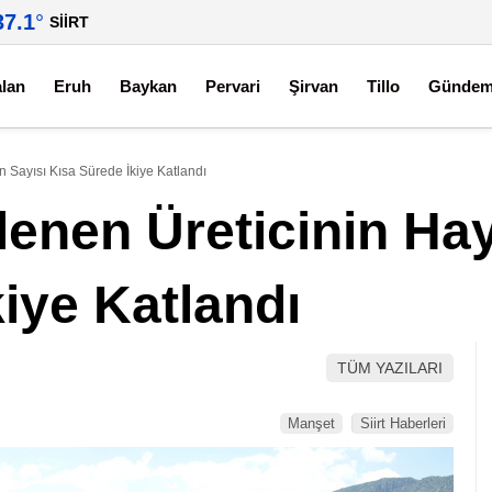
37.1
°
SIIRT
alan
Eruh
Baykan
Pervari
Şirvan
Tillo
Günde
n Sayısı Kısa Sürede İkiye Katlandı
klenen Üreticinin Ha
iye Katlandı
TÜM YAZILARI
Manşet
Siirt Haberleri