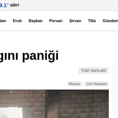
9.1
°
SIIRT
alan
Eruh
Baykan
Pervari
Şirvan
Tillo
Günde
gını paniği
TÜM YAZILARI
Manşet
Siirt Haberleri