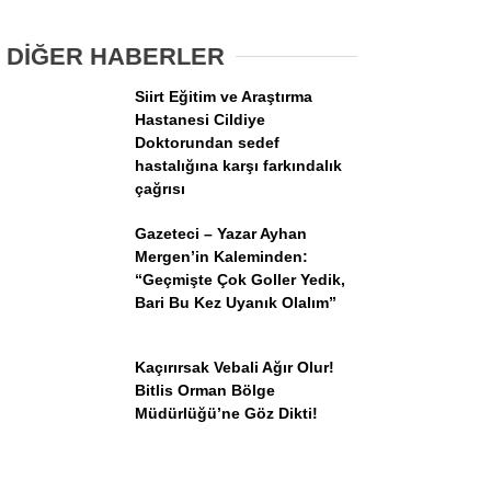
Oğlunun, Bugün Babanın Cansız
Bedenine Ulaşıldı
DİĞER HABERLER
Siirt Eğitim ve Araştırma
Hastanesi Cildiye
Doktorundan sedef
hastalığına karşı farkındalık
çağrısı
WhatsApp İhbar Hattı
Gazeteci – Yazar Ayhan
Mergen’in Kaleminden:
“Geçmişte Çok Goller Yedik,
Bari Bu Kez Uyanık Olalım”
Facebook
Kaçırırsak Vebali Ağır Olur!
Bitlis Orman Bölge
Instagram
Müdürlüğü’ne Göz Dikti!
Youtube