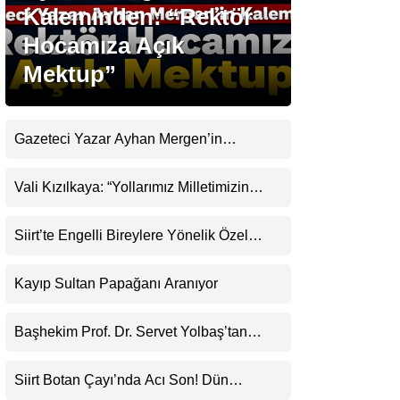
Kaleminden: “Rektör
Hocamıza Açık
Gündem
Mektup”
Ekonomi
Politika
Gazeteci Yazar Ayhan Mergen’in
Dünya
Kaleminden: “Siirt’te Taş Üstüne Taş
Koyulan Bir Dönem”
Vali Kızılkaya: “Yollarımız Milletimizin
Spor
Gönlünden Geçer”
Magazin
Siirt’te Engelli Bireylere Yönelik Özel
Etkinlik
sağlık
Kayıp Sultan Papağanı Aranıyor
Teknoloji
Başhekim Prof. Dr. Servet Yolbaş’tan
Siirt’e Açık Kalp Cerrahisi Müjdesi
Siirt Botan Çayı’nda Acı Son! Dün