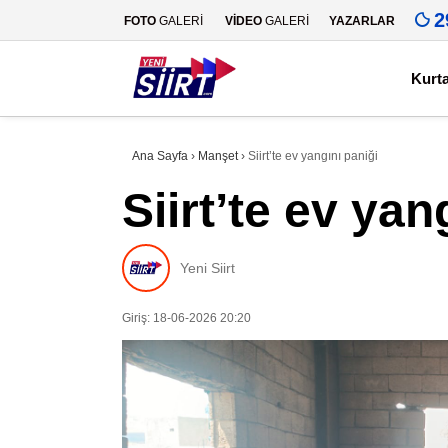
2
FOTO
GALERİ
VİDEO
GALERİ
YAZARLAR
Kurt
Ana Sayfa
›
Manşet
›
Siirt’te ev yangını paniği
Siirt’te ev yan
Yeni Siirt
Giriş: 18-06-2026 20:20