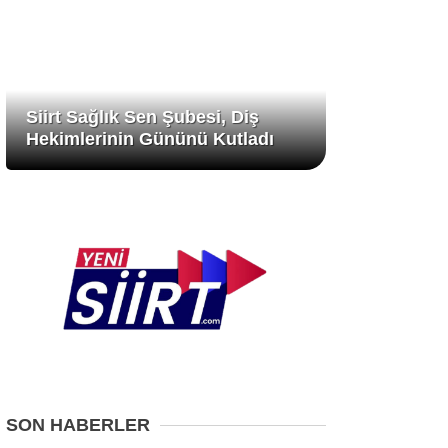
Siirt Sağlık Sen Şubesi, Diş
Hekimlerinin Gününü Kutladı
SON HABERLER