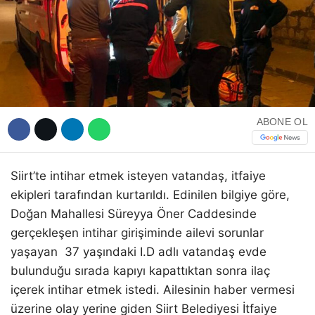
WhatsApp İhbar Hattı
ABONE OL
Facebook
Siirt’te intihar etmek isteyen vatandaş, itfaiye
ekipleri tarafından kurtarıldı. Edinilen bilgiye göre,
Doğan Mahallesi Süreyya Öner Caddesinde
Instagram
gerçekleşen intihar girişiminde ailevi sorunlar
yaşayan 37 yaşındaki I.D adlı vatandaş evde
Youtube
bulunduğu sırada kapıyı kapattıktan sonra ilaç
içerek intihar etmek istedi. Ailesinin haber vermesi
üzerine olay yerine giden Siirt Belediyesi İtfaiye