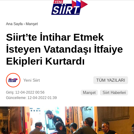
26.5
°
SIIRT
Ana Sayfa
›
Manşet
Siirt’te İntihar Etmek
GALERİ
VİDEO
YAZARLAR
İsteyen Vatandaşı İtfaiye
KURTALAN
Ekipleri Kurtardı
ERUH
BAYKAN
Yeni Siirt
TÜM YAZILARI
PERVARI
Giriş: 12-04-2022 00:56
Manşet
Siirt Haberleri
ŞIRVAN
Güncelleme: 12-04-2022 01:39
TILLO
GÜNDEM
NÖBETÇI ECZANELER