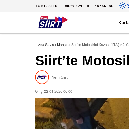
FOTO
GALERİ
VİDEO
GALERİ
YAZARLAR
Kurt
Ana Sayfa
›
Manşet
›
Siirt’te Motosiklet Kazası: 1’i Ağır 2 Ya
Siirt’te Motosi
Yeni Siirt
Giriş: 22-04-2026 00:00