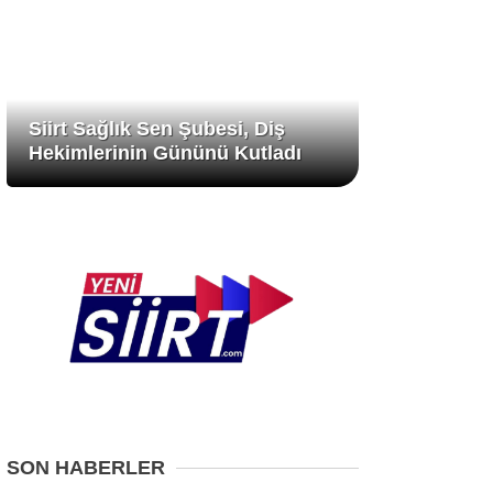
Siirt Sağlık Sen Şubesi, Diş
Hekimlerinin Gününü Kutladı
SON HABERLER