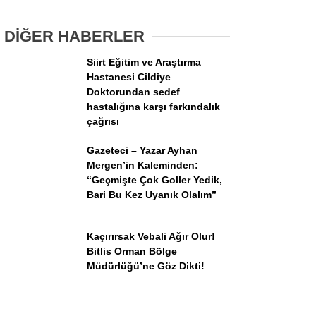
Oğlunun, Bugün Babanın Cansız
Bedenine Ulaşıldı
DİĞER HABERLER
Siirt Eğitim ve Araştırma
Hastanesi Cildiye
Doktorundan sedef
hastalığına karşı farkındalık
çağrısı
WhatsApp İhbar Hattı
Gazeteci – Yazar Ayhan
Mergen’in Kaleminden:
“Geçmişte Çok Goller Yedik,
Bari Bu Kez Uyanık Olalım”
Facebook
Kaçırırsak Vebali Ağır Olur!
Bitlis Orman Bölge
Instagram
Müdürlüğü’ne Göz Dikti!
Youtube