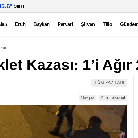
36.6
°
SIIRT
alan
Eruh
Baykan
Pervari
Şirvan
Tillo
Günde
ralı
klet Kazası: 1’i Ağır 
TÜM YAZILARI
Manşet
Siirt Haberleri