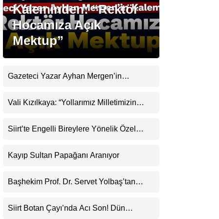
Kaleminden: “Rektör
Hocamıza Açık
Gündem
Mektup”
Ekonomi
Politika
Gazeteci Yazar Ayhan Mergen’in
Dünya
Kaleminden: “Siirt’te Taş Üstüne Taş
Koyulan Bir Dönem”
Vali Kızılkaya: “Yollarımız Milletimizin
Spor
Gönlünden Geçer”
Magazin
Siirt’te Engelli Bireylere Yönelik Özel
Etkinlik
sağlık
Kayıp Sultan Papağanı Aranıyor
Teknoloji
Başhekim Prof. Dr. Servet Yolbaş’tan
Siirt’e Açık Kalp Cerrahisi Müjdesi
Siirt Botan Çayı’nda Acı Son! Dün