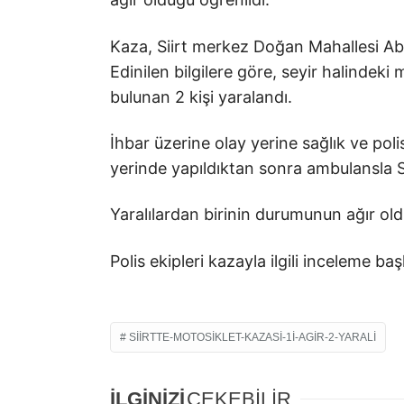
Kaza, Siirt merkez Doğan Mahallesi 
Edinilen bilgilere göre, seyir halindek
bulunan 2 kişi yaralandı.
İhbar üzerine olay yerine sağlık ve polis
yerinde yapıldıktan sonra ambulansla
Yaralılardan birinin durumunun ağır oldu
Polis ekipleri kazayla ilgili inceleme başl
SIIRTTE-MOTOSIKLET-KAZASI-1I-AGIR-2-YARALI
İLGİNİZİ
ÇEKEBİLİR