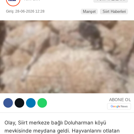
Giriş: 28-06-2026 12:28
Manşet
Siirt Haberleri
WhatsApp İhbar Hattı
Facebook
Instagram
ABONE OL
Youtube
Olay, Siirt merkeze bağlı Doluharman köyü
mevkisinde meydana geldi. Hayvanlarını otlatan