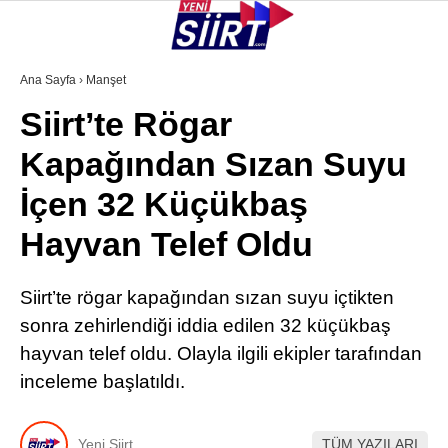
25
°
SIIRT
Ana Sayfa
›
Manşet
Siirt’te Rögar
GALERİ
VİDEO
YAZARLAR
Kapağından Sızan Suyu
KURTALAN
İçen 32 Küçükbaş
ERUH
Hayvan Telef Oldu
BAYKAN
PERVARI
Siirt’te rögar kapağından sızan suyu içtikten
sonra zehirlendiği iddia edilen 32 küçükbaş
ŞIRVAN
hayvan telef oldu. Olayla ilgili ekipler tarafından
TILLO
inceleme başlatıldı.
GÜNDEM
Yeni Siirt
TÜM YAZILARI
NÖBETÇI ECZANELER