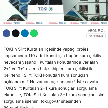
WhatsApp İhbar Hattı
ABONE OL
TOKİ’in Siirt Kurtalan ilçesinde yaptığı projesi
Facebook
kapsamında 110 adet konut için bugün kura çekiliş
heyecanı yaşandı. Kurtalan konutlarında yer alan
2+1 ve 3+1 evlerin hak sahipleri kura çekilişi ile
Instagram
belirlendi. Siirt TOKİ konutları kura sonuçları
açıklandı mı? Ne zaman açıklanacak? İşte cevabı
TOKİ Siirt Kurtalan 2+1 kura sonuçları sorgulama
Youtube
ekranı ile, TOKİ Siirt Kurtalan 3+1 kura sonuçları isim
sorgulama işlemini toki.gov.tr sitesinden
öğrenebilirsiniz.