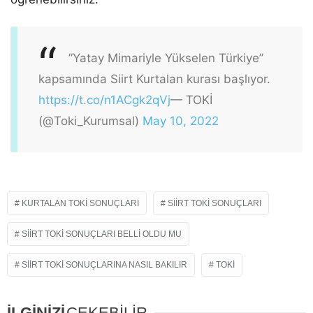
”Yatay Mimariyle Yükselen Türkiye”
kapsamında Siirt Kurtalan kurası başlıyor.
https://t.co/n1ACgk2qVj
— TOKİ
(@Toki_Kurumsal)
May 10, 2022
KURTALAN TOKİ SONUÇLARI
SIIRT TOKİ SONUÇLARI
SIIRT TOKİ SONUÇLARI BELLI OLDU MU
SIIRT TOKİ SONUÇLARINA NASIL BAKILIR
TOKI
İLGİNİZİ
ÇEKEBİLİR