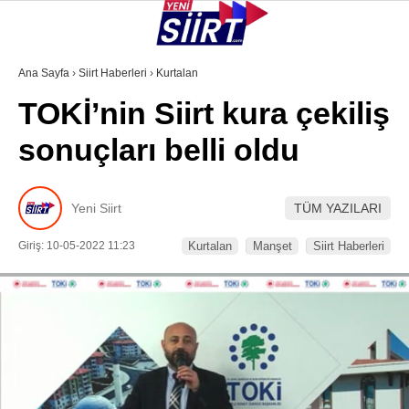
24.7
°
SIIRT
Ana Sayfa
›
Siirt Haberleri
›
Kurtalan
TOKİ’nin Siirt kura çekiliş
GALERİ
VİDEO
YAZARLAR
sonuçları belli oldu
KURTALAN
ERUH
Yeni Siirt
TÜM YAZILARI
BAYKAN
Giriş: 10-05-2022 11:23
Kurtalan
Manşet
Siirt Haberleri
PERVARI
ŞIRVAN
TILLO
GÜNDEM
NÖBETÇI ECZANELER