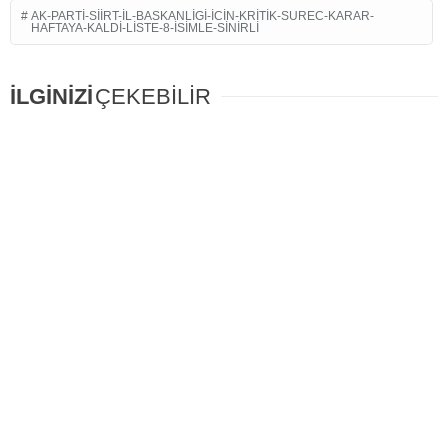
AK-PARTI-SIIRT-IL-BASKANLIGI-ICIN-KRITIK-SUREC-KARAR-
HAFTAYA-KALDI-LISTE-8-ISIMLE-SINIRLI
İLGİNİZİ
ÇEKEBİLİR