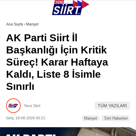
36.7
°
SIIRT
Ana Sayfa
›
Manşet
AK Parti Siirt İl
GALERİ
VİDEO
YAZARLAR
Başkanlığı İçin Kritik
KURTALAN
Süreç! Karar Haftaya
ERUH
Kaldı, Liste 8 İsimle
BAYKAN
Sınırlı
PERVARI
ŞIRVAN
Yeni Siirt
TÜM YAZILARI
TILLO
Giriş: 19-06-2026 00:21
Manşet
Siirt Haberleri
GÜNDEM
NÖBETÇI ECZANELER