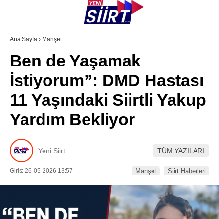
28.1
°
SIIRT
Ana Sayfa
›
Manşet
Ben de Yaşamak
GALERİ
VİDEO
YAZARLAR
İstiyorum”: DMD Hastası
KURTALAN
11 Yaşındaki Siirtli Yakup
ERUH
Yardım Bekliyor
BAYKAN
PERVARI
Yeni Siirt
TÜM YAZILARI
ŞIRVAN
Giriş: 26-05-2026 13:57
Manşet
Siirt Haberleri
TILLO
GÜNDEM
NÖBETÇI ECZANELER