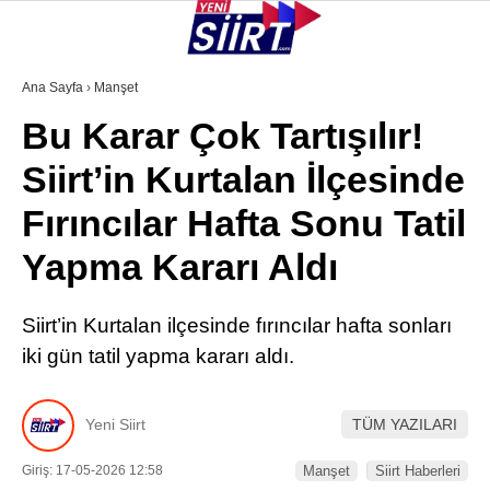
28.1
°
SIIRT
Ana Sayfa
›
Manşet
Bu Karar Çok Tartışılır!
GALERİ
VİDEO
YAZARLAR
Siirt’in Kurtalan İlçesinde
KURTALAN
Fırıncılar Hafta Sonu Tatil
ERUH
Yapma Kararı Aldı
BAYKAN
PERVARI
Siirt’in Kurtalan ilçesinde fırıncılar hafta sonları
iki gün tatil yapma kararı aldı.
ŞIRVAN
TILLO
Yeni Siirt
TÜM YAZILARI
GÜNDEM
Giriş: 17-05-2026 12:58
Manşet
Siirt Haberleri
NÖBETÇI ECZANELER