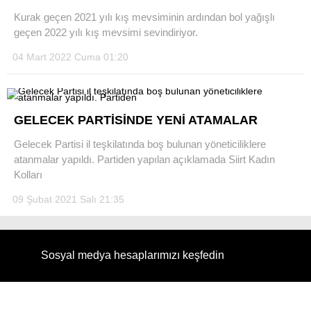
Kurak geçen 2021 yılı kış mevsiminin ardından bol yağışlı
geçen 2022 yılı kış mevsimi sevindiriyor.
04 Mart 2022 Cuma 01:20
GELECEK PARTİSİNDE YENİ ATAMALAR
Gelecek Partisi il teşkilatında boş bulunan yöneticiliklere
atanmalar yapıldı. Partiden yapılan açıklamada Siirt Kadın
Kolları
09 Şubat 2021 Salı 21:35
Sosyal medya hesaplarımızı keşfedin