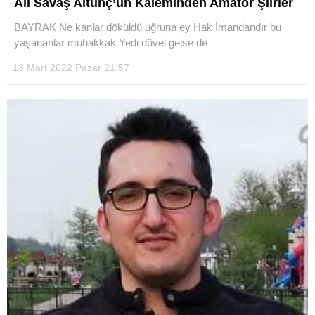
Ali Savaş Altunç’un Kaleminden Amatör Şiirler
BAYRAK Ne kanlar döküldü uğruna ey Hak İmandandır bu
yaşananlar muhakkak Yedi düvel gelse de
13 Mart 2022 Pazar 21:57