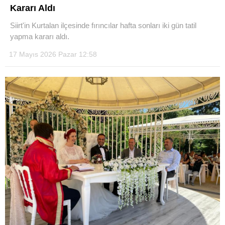
Kararı Aldı
Siirt'in Kurtalan ilçesinde fırıncılar hafta sonları iki gün tatil
yapma kararı aldı.
17 Mayıs 2026 Pazar 12:58
WhatsApp İhbar Hattı
Facebook
Instagram
Youtube