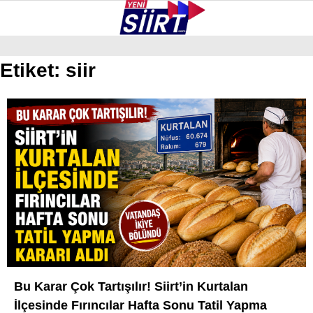
34.6
°
SIIRT
Etiket:
siir
GALERİ
VİDEO
YAZARLAR
KURTALAN
ERUH
BAYKAN
PERVARI
ŞIRVAN
TILLO
GÜNDEM
Bu Karar Çok Tartışılır! Siirt’in Kurtalan
İlçesinde Fırıncılar Hafta Sonu Tatil Yapma
NÖBETÇI ECZANELER