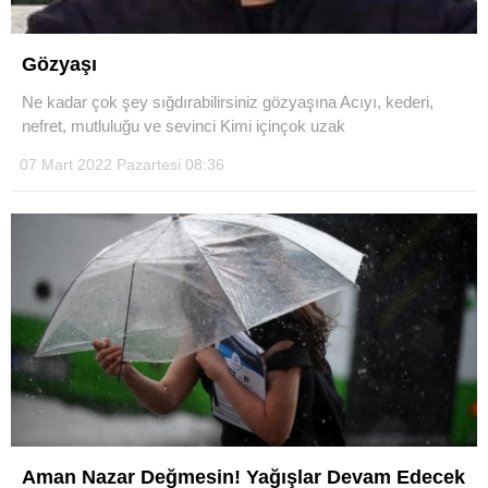
Gözyaşı
Ne kadar çok şey sığdırabilirsiniz gözyaşına Acıyı, kederi,
nefret, mutluluğu ve sevinci Kimi içinçok uzak
07 Mart 2022 Pazartesi 08:36
Aman Nazar Değmesin! Yağışlar Devam Edecek