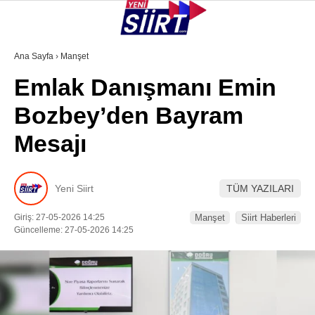
37.7
°
SIIRT
Ana Sayfa
›
Manşet
Emlak Danışmanı Emin
GALERİ
VİDEO
YAZARLAR
Bozbey’den Bayram
KURTALAN
Mesajı
ERUH
BAYKAN
Yeni Siirt
TÜM YAZILARI
PERVARI
Giriş: 27-05-2026 14:25
Manşet
Siirt Haberleri
ŞIRVAN
Güncelleme: 27-05-2026 14:25
TILLO
GÜNDEM
NÖBETÇI ECZANELER