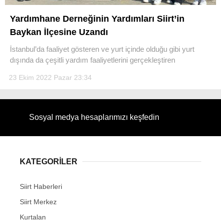
Yardımhane Derneğinin Yardımları Siirt’in
Baykan İlçesine Uzandı
İstanbul’da faaliyet gösteren ve yurt içinde olduğu gibi yurt
WhatsApp İhbar Hattı
dışında da çeşitli yardım faaliyetlerini gerçekleştiren
23 Ekim 2022 Pazar 23:34
Facebook
Sosyal medya hesaplarımızı keşfedin
Instagram
KATEGORİLER
Youtube
Siirt Haberleri
Siirt Merkez
Kurtalan