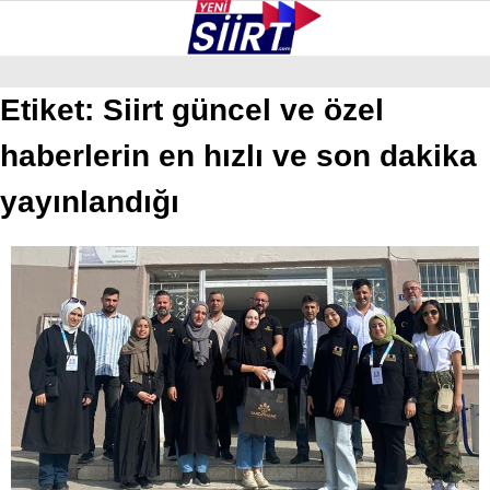
37.7
°
SIIRT
Etiket:
Siirt güncel ve özel
haberlerin en hızlı ve son dakika
GALERİ
VİDEO
YAZARLAR
KURTALAN
yayınlandığı
ERUH
BAYKAN
PERVARI
ŞIRVAN
TILLO
GÜNDEM
NÖBETÇI ECZANELER