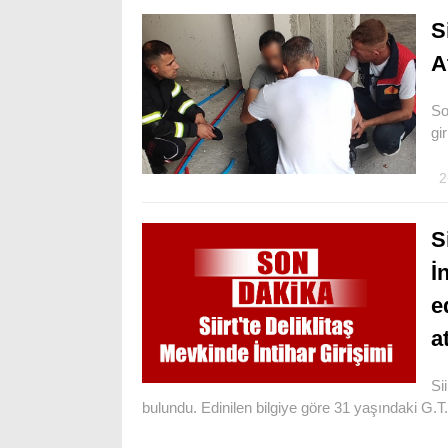
S
A
So
gi
2
S
İ
e
a
Si
bulundu. Edinilen bilgiye göre 31 yaşındaki G.T.