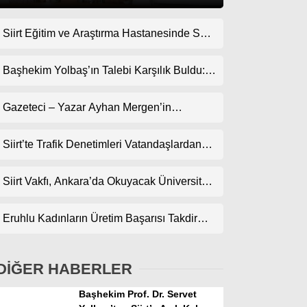
Siirt Eğitim ve Araştırma Hastanesinde Son
Gündem
Teknoloji Yeni MR Cihazı Hizmete Girdi!
Ekonomi
Randevularda Bekleme Süresi Kısaldı
Başhekim Yolbaş’ın Talebi Karşılık Buldu:
Siirt’e Nükleer Tıp Merkezi Kuruluyor
Politika
Gazeteci – Yazar Ayhan Mergen’in
Dünya
Kaleminden: “Siirt’te Şehir Kültürü ve Trafik
Kuralları”
Siirt’te Trafik Denetimleri Vatandaşlardan
Spor
Tam Not Alıyor
Magazin
Siirt Vakfı, Ankara’da Okuyacak Üniversite
Adaylarını Canlı Yayında Buluşturuyor
sağlık
Eruhlu Kadınların Üretim Başarısı Takdir
Teknoloji
Topluyor
DİĞER HABERLER
Başhekim Prof. Dr. Servet