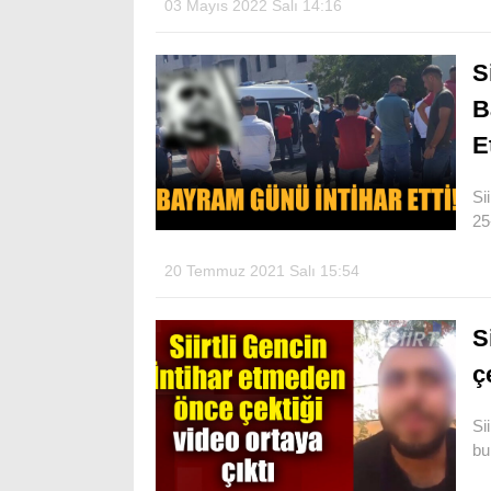
03 Mayıs 2022 Salı 14:16
S
B
E
Sii
25
20 Temmuz 2021 Salı 15:54
S
ç
Si
bu