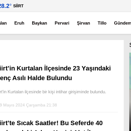
28.2
°
SIIRT
alan
Eruh
Baykan
Pervari
Şirvan
Tillo
Günde
iirt’in Kurtalan İlçesinde 23 Yaşındaki
enç Asılı Halde Bulundu
irt’in Kurtalan ilçesinde bir kişi intihar girişiminde bulundu.
9 Mayıs 2024 Çarşamba 21:38
iirt’te Sıcak Saatler! Bu Seferde 40