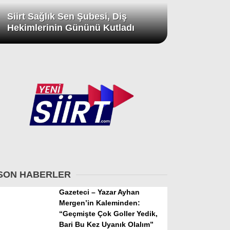
Siirt Sağlık Sen Şubesi, Diş
Hekimlerinin Gününü Kutladı
SON HABERLER
Gazeteci – Yazar Ayhan
Mergen’in Kaleminden:
“Geçmişte Çok Goller Yedik,
Bari Bu Kez Uyanık Olalım”