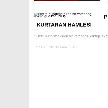
1
P
KURTARAN HAMLESİ
Siirt’te bunalıma giren bir vatandaş, çıktığı 3 k
27 Eylül 2019 Cuma 17:48