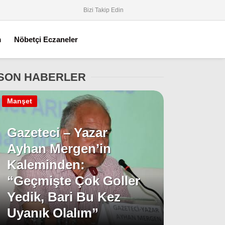
Bizi Takip Edin
m
Nöbetçi Eczaneler
SON HABERLER
Manşet
Gazeteci – Yazar
Ayhan Mergen’in
Kaleminden:
“Geçmişte Çok Goller
Yedik, Bari Bu Kez
Uyanık Olalım”