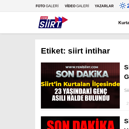
FOTO
GALERİ
VİDEO
GALERİ
YAZARLAR
Kurt
Etiket:
siirt intihar
S
G
Si
2
S