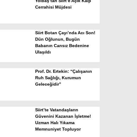
Yolbaş’tan Siirt’e Açık Kalp
Cerrahisi Müjdesi
Siirt Botan Çayı’nda Acı Son!
Dün Oğlunun, Bugün
Babanın Cansız Bedenine
Ulaşıldı
WhatsApp İhbar Hattı
Prof. Dr. Ertekin: “Çalışanın
Ruh Sağlığı, Kurumun
Geleceğidir”
Facebook
Siirt’te Vatandaşların
Instagram
Güvenini Kazanan İşletme!
Uzman Halı Yıkama
Memnuniyet Topluyor
Youtube