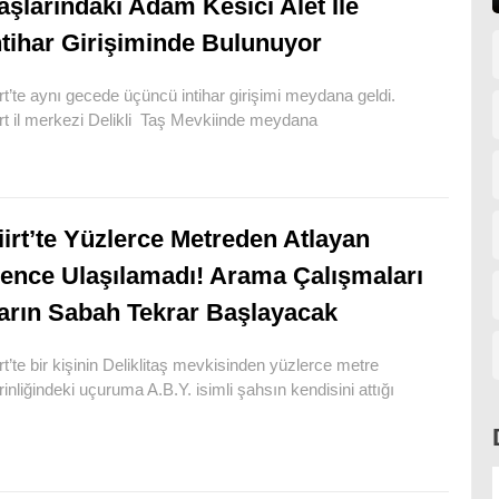
aşlarındaki Adam Kesici Alet İle
ntihar Girişiminde Bulunuyor
irt’te aynı gecede üçüncü intihar girişimi meydana geldi.
irt il merkezi Delikli Taş Mevkiinde meydana
iirt’te Yüzlerce Metreden Atlayan
ence Ulaşılamadı! Arama Çalışmaları
arın Sabah Tekrar Başlayacak
irt’te bir kişinin Deliklitaş mevkisinden yüzlerce metre
rinliğindeki uçuruma A.B.Y. isimli şahsın kendisini attığı