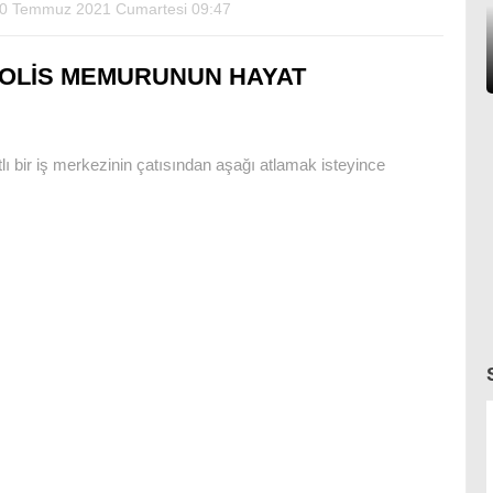
0 Temmuz 2021 Cumartesi 09:47
OLİS MEMURUNUN HAYAT
atlı bir iş merkezinin çatısından aşağı atlamak isteyince