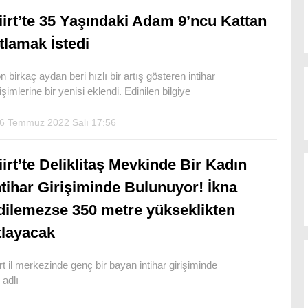
iirt’te 35 Yaşındaki Adam 9’ncu Kattan
tlamak İstedi
n birkaç aydan beri hızlı bir artış gösteren intihar
rişimlerine bir yenisi eklendi. Edinilen bilgiye
6 Temmuz 2022 Salı 17:56
iirt’te Deliklitaş Mevkinde Bir Kadın
ntihar Girişiminde Bulunuyor! İkna
dilemezse 350 metre yükseklikten
tlayacak
irt il merkezinde genç bir bayan intihar girişiminde
 adlı