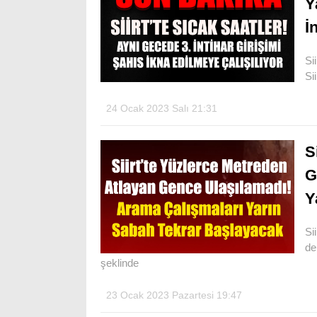
Y
İ
Si
Si
24 Ocak 2023 Salı 21:31
S
G
Y
Si
de
şeklinde
23 Ocak 2023 Pazartesi 19:47