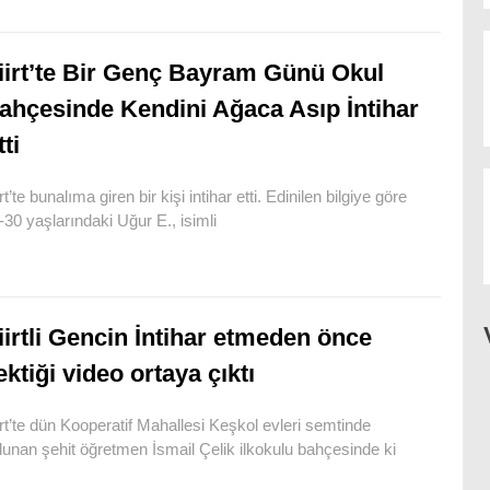
iirt’te Bir Genç Bayram Günü Okul
ahçesinde Kendini Ağaca Asıp İntihar
tti
rt’te bunalıma giren bir kişi intihar etti. Edinilen bilgiye göre
-30 yaşlarındaki Uğur E., isimli
iirtli Gencin İntihar etmeden önce
ektiği video ortaya çıktı
irt’te dün Kooperatif Mahallesi Keşkol evleri semtinde
lunan şehit öğretmen İsmail Çelik ilkokulu bahçesinde ki