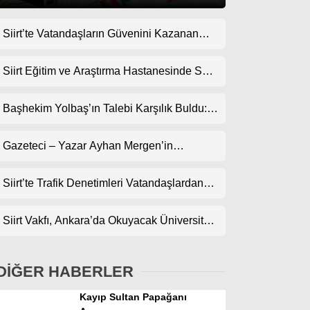
Siirt’te Vatandaşların Güvenini Kazanan
Gündem
İşletme! Uzman Halı Yıkama Memnuniyet
Ekonomi
Topluyor
Siirt Eğitim ve Araştırma Hastanesinde Son
Teknoloji Yeni MR Cihazı Hizmete Girdi!
Politika
Randevularda Bekleme Süresi Kısaldı
Başhekim Yolbaş’ın Talebi Karşılık Buldu:
Dünya
Siirt’e Nükleer Tıp Merkezi Kuruluyor
Gazeteci – Yazar Ayhan Mergen’in
Spor
Kaleminden: “Siirt’te Şehir Kültürü ve Trafik
Magazin
Kuralları”
Siirt’te Trafik Denetimleri Vatandaşlardan
Tam Not Alıyor
sağlık
Siirt Vakfı, Ankara’da Okuyacak Üniversite
Teknoloji
Adaylarını Canlı Yayında Buluşturuyor
DİĞER HABERLER
Kayıp Sultan Papağanı