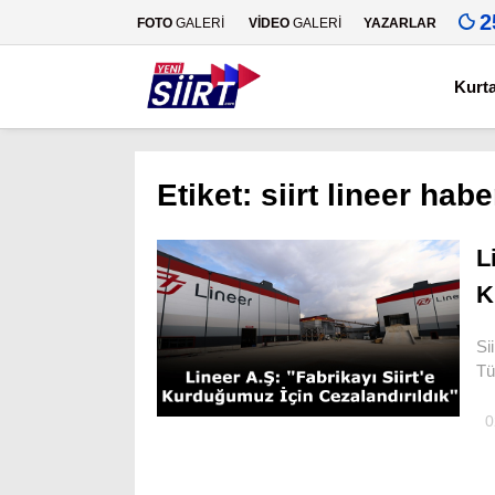
2
FOTO
GALERİ
VİDEO
GALERİ
YAZARLAR
Kurt
Etiket:
siirt lineer habe
L
K
​S
Tü
0