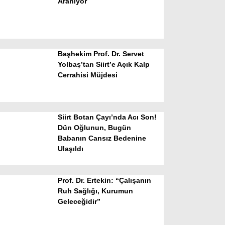
Aranıyor
Başhekim Prof. Dr. Servet
Yolbaş’tan Siirt’e Açık Kalp
Cerrahisi Müjdesi
WhatsApp İhbar Hattı
Siirt Botan Çayı’nda Acı Son!
Dün Oğlunun, Bugün
Babanın Cansız Bedenine
Facebook
Ulaşıldı
Prof. Dr. Ertekin: “Çalışanın
Instagram
Ruh Sağlığı, Kurumun
Geleceğidir”
Youtube