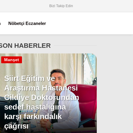
Bizi Takip Edin
m
Nöbetçi Eczaneler
SON HABERLER
Manşet
Siirt Eğitim ve
Araştırma Hastanesi
Cildiye Doktorundan
sedef hastalığına
karşı farkındalık
çağrısı