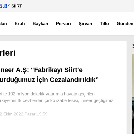
5.8
°
SIIRT
alan
Eruh
Baykan
Pervari
Şirvan
Tillo
Günde
rleri
ineer A.Ş: “Fabrikayı Siirt’e
urduğumuz İçin Cezalandırıldık”
iirt’te 102 milyon dolarlık yatırımla hayata geçirilen
rkiye’nin ilk cevherden çinko izabe tesisi, Lineer geçtiğimiz
2 Ekim 2022 Pazar 19:59