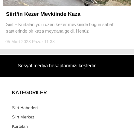
Siirt’in Kezer Mevkiinde Kaza
Siirt – Kurtalan yolu üzeri kezer mevkiinde bugün sabah
saatlerinde bir kaza meydana geldi. Henüz
WhatsApp İhbar Hattı
05 Mart 2023 Pazar 11:38
Sosyal medya hesaplarımızı keşfedin
Facebook
Instagram
KATEGORİLER
Siirt Haberleri
Youtube
Siirt Merkez
Kurtalan