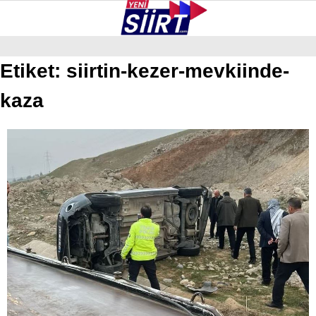
36.2
°
SIIRT
Etiket:
siirtin-kezer-mevkiinde-
kaza
GALERİ
VİDEO
YAZARLAR
KURTALAN
ERUH
BAYKAN
PERVARI
ŞIRVAN
TILLO
GÜNDEM
NÖBETÇI ECZANELER