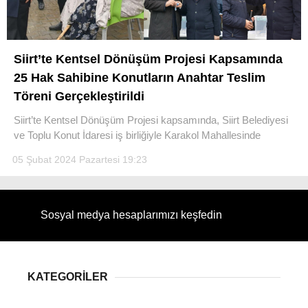
Siirt’te Kentsel Dönüşüm Projesi Kapsamında
25 Hak Sahibine Konutların Anahtar Teslim
WhatsApp İhbar Hattı
Töreni Gerçekleştirildi
Siirt’te Kentsel Dönüşüm Projesi kapsamında, Siirt Belediyesi
ve Toplu Konut İdaresi iş birliğiyle Karakol Mahallesinde
Facebook
05 Şubat 2024 Pazartesi 19:23
Instagram
Sosyal medya hesaplarımızı keşfedin
Youtube
KATEGORİLER