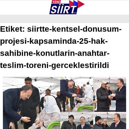
26.7
°
SIIRT
Etiket:
siirtte-kentsel-donusum-
projesi-kapsaminda-25-hak-
GALERİ
VİDEO
YAZARLAR
KURTALAN
sahibine-konutlarin-anahtar-
ERUH
teslim-toreni-gerceklestirildi
BAYKAN
PERVARI
ŞIRVAN
TILLO
GÜNDEM
NÖBETÇI ECZANELER