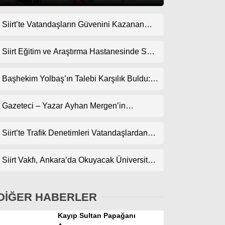
Siirt’te Vatandaşların Güvenini Kazanan
Gündem
İşletme! Uzman Halı Yıkama Memnuniyet
Ekonomi
Topluyor
Siirt Eğitim ve Araştırma Hastanesinde Son
Teknoloji Yeni MR Cihazı Hizmete Girdi!
Politika
Randevularda Bekleme Süresi Kısaldı
Başhekim Yolbaş’ın Talebi Karşılık Buldu:
Dünya
Siirt’e Nükleer Tıp Merkezi Kuruluyor
Gazeteci – Yazar Ayhan Mergen’in
Spor
Kaleminden: “Siirt’te Şehir Kültürü ve Trafik
Magazin
Kuralları”
Siirt’te Trafik Denetimleri Vatandaşlardan
Tam Not Alıyor
sağlık
Siirt Vakfı, Ankara’da Okuyacak Üniversite
Teknoloji
Adaylarını Canlı Yayında Buluşturuyor
DİĞER HABERLER
Kayıp Sultan Papağanı