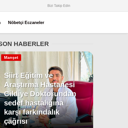
Bizi Takip Edin
m
Nöbetçi Eczaneler
SON HABERLER
Manşet
Siirt Eğitim ve
Araştırma Hastanesi
Cildiye Doktorundan
sedef hastalığına
karşı farkındalık
çağrısı