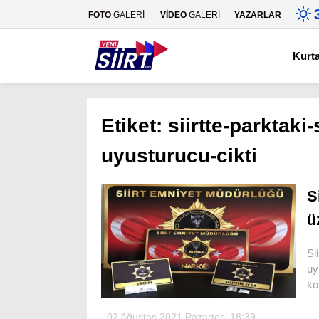
FOTO
GALERİ
VİDEO
GALERİ
YAZARLAR
Kurt
Etiket:
siirtte-parktaki
uyusturucu-cikti
S
ü
Si
uy
ko
02 Ağustos 2021 Pazartesi 18:39