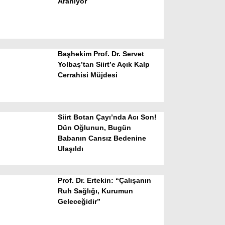
Aranıyor
Başhekim Prof. Dr. Servet
Yolbaş’tan Siirt’e Açık Kalp
Cerrahisi Müjdesi
WhatsApp İhbar Hattı
Siirt Botan Çayı’nda Acı Son!
Dün Oğlunun, Bugün
Babanın Cansız Bedenine
Facebook
Ulaşıldı
Prof. Dr. Ertekin: “Çalışanın
Instagram
Ruh Sağlığı, Kurumun
Geleceğidir”
Youtube