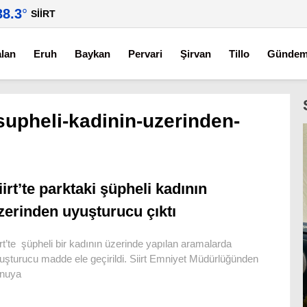
38.3
°
SIIRT
alan
Eruh
Baykan
Pervari
Şirvan
Tillo
Günde
-supheli-kadinin-uzerinden-
iirt’te parktaki şüpheli kadının
zerinden uyuşturucu çıktı
irt’te şüpheli bir kadının üzerinde yapılan aramalarda
uşturucu madde ele geçirildi. Siirt Emniyet Müdürlüğünden
nuya