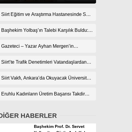
Siirt Eğitim ve Araştırma Hastanesinde Son
Gündem
Teknoloji Yeni MR Cihazı Hizmete Girdi!
Ekonomi
Randevularda Bekleme Süresi Kısaldı
Başhekim Yolbaş’ın Talebi Karşılık Buldu:
Siirt’e Nükleer Tıp Merkezi Kuruluyor
Politika
Gazeteci – Yazar Ayhan Mergen’in
Dünya
Kaleminden: “Siirt’te Şehir Kültürü ve Trafik
Kuralları”
Siirt’te Trafik Denetimleri Vatandaşlardan
Spor
Tam Not Alıyor
Magazin
Siirt Vakfı, Ankara’da Okuyacak Üniversite
Adaylarını Canlı Yayında Buluşturuyor
sağlık
Eruhlu Kadınların Üretim Başarısı Takdir
Teknoloji
Topluyor
DİĞER HABERLER
Başhekim Prof. Dr. Servet