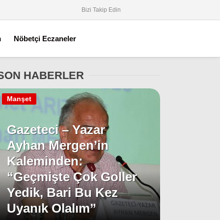
Bizi Takip Edin
m
Nöbetçi Eczaneler
SON HABERLER
Manşet
Gazeteci – Yazar
Ayhan Mergen’in
Kaleminden:
“Geçmişte Çok Goller
Yedik, Bari Bu Kez
Uyanık Olalım”