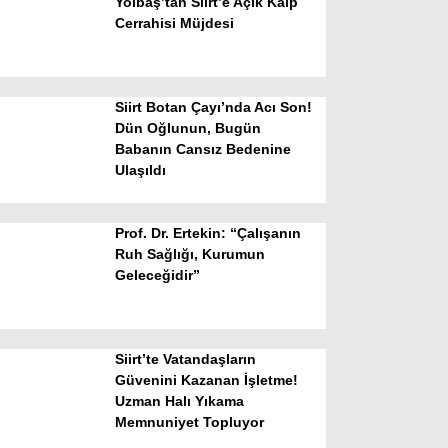
Yolbaş’tan Siirt’e Açık Kalp
Cerrahisi Müjdesi
Siirt Botan Çayı’nda Acı Son!
Dün Oğlunun, Bugün
Babanın Cansız Bedenine
Ulaşıldı
WhatsApp İhbar Hattı
Prof. Dr. Ertekin: “Çalışanın
Ruh Sağlığı, Kurumun
Geleceğidir”
Facebook
Siirt’te Vatandaşların
Instagram
Güvenini Kazanan İşletme!
Uzman Halı Yıkama
Memnuniyet Topluyor
Youtube