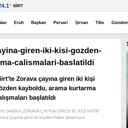
24.1
°
SIIRT
alan
Eruh
Baykan
Pervari
Şirvan
Tillo
Günde
ayina-giren-iki-kisi-gozden-
a-calismalari-baslatildi
iirt’te Zorava çayına giren iki kişi
özden kayboldu, arama kurtarma
alışmaları başlatıldı
N DAKİKA ZORAVA ÇAYINA GİREN İKİ KİŞİ KAYIP
rava Çayına giren iki kişiden haber alınamıyor.