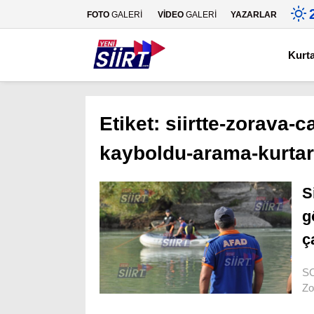
FOTO
GALERİ
VİDEO
GALERİ
YAZARLAR
Kurt
Etiket:
siirtte-zorava-c
kayboldu-arama-kurtarm
S
g
ç
SO
Zo