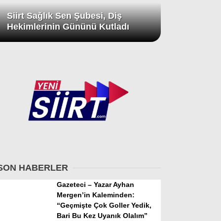
Siirt Sağlık Sen Şubesi, Diş
Hekimlerinin Gününü Kutladı
SON HABERLER
Gazeteci – Yazar Ayhan
Mergen’in Kaleminden:
“Geçmişte Çok Goller Yedik,
Bari Bu Kez Uyanık Olalım”