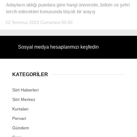
Adayların aldığı puanlara göre hangi üniversite, bölüm ve şehri
tercih edecekleri konusunda büyük bir arayış
22 Temmuz 2023 Cumartesi 00:40
WhatsApp İhbar Hattı
Sosyal medya hesaplarımızı keşfedin
Facebook
KATEGORİLER
Siirt Haberleri
Instagram
Siirt Merkez
Kurtalan
Youtube
Pervari
Gündem