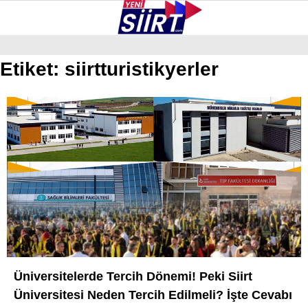
36.7
°
SIIRT
Etiket:
siirtturistikyerler
GALERİ
VİDEO
YAZARLAR
KURTALAN
ERUH
BAYKAN
PERVARI
ŞIRVAN
TILLO
Üniversitelerde Tercih Dönemi! Peki Siirt
GÜNDEM
Üniversitesi Neden Tercih Edilmeli? İşte Cevabı
NÖBETÇI ECZANELER