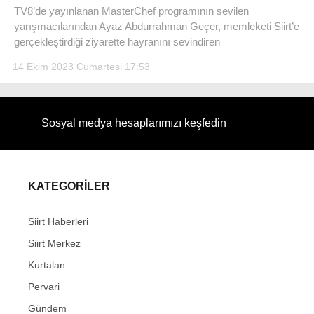
TV8’de yayınlanan MasterChef programının sevilen
yarışmacılarından Ayaz Abdurrahman Geçer, memleketi Siirt’e
gerçekleştirdiği ziyarette hayranını sevindiren
14 Ekim 2023 Cumartesi 17:53
WhatsApp İhbar Hattı
Sosyal medya hesaplarımızı keşfedin
Facebook
KATEGORİLER
Instagram
Siirt Haberleri
Siirt Merkez
Youtube
Kurtalan
Pervari
Gündem