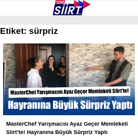
33.6
°
SIIRT
Etiket:
sürpriz
GALERİ
VİDEO
YAZARLAR
KURTALAN
ERUH
BAYKAN
PERVARI
ŞIRVAN
TILLO
MasterChef Yarışmacısı Ayaz Geçer Memleketi
GÜNDEM
Siirt’te! Hayranına Büyük Sürpriz Yaptı
NÖBETÇI ECZANELER