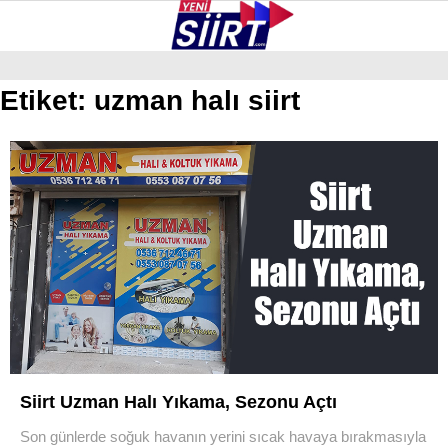
30.3
°
SIIRT
Etiket:
uzman halı siirt
GALERİ
VİDEO
YAZARLAR
KURTALAN
ERUH
BAYKAN
PERVARI
ŞIRVAN
TILLO
Siirt Uzman Halı Yıkama, Sezonu Açtı
GÜNDEM
Son günlerde soğuk havanın yerini sıcak havaya bırakmasıyla
NÖBETÇI ECZANELER