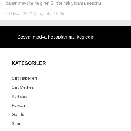
bahar mevsimine giren Siirt’te halı yıkama sezonu
06 Nisan 2022 Çarşamba 19:35
WhatsApp İhbar Hattı
Sosyal medya hesaplarımızı keşfedin
KATEGORİLER
Facebook
Siirt Haberleri
Siirt Merkez
Instagram
Kurtalan
Pervari
Youtube
Gündem
Spor