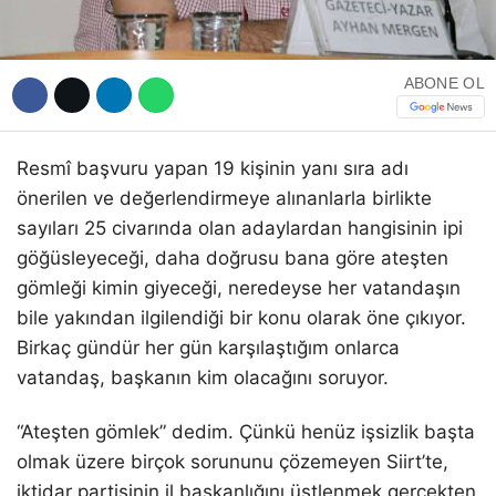
ABONE OL
Resmî başvuru yapan 19 kişinin yanı sıra adı
önerilen ve değerlendirmeye alınanlarla birlikte
sayıları 25 civarında olan adaylardan hangisinin ipi
göğüsleyeceği, daha doğrusu bana göre ateşten
gömleği kimin giyeceği, neredeyse her vatandaşın
bile yakından ilgilendiği bir konu olarak öne çıkıyor.
Birkaç gündür her gün karşılaştığım onlarca
vatandaş, başkanın kim olacağını soruyor.
“Ateşten gömlek” dedim. Çünkü henüz işsizlik başta
olmak üzere birçok sorununu çözemeyen Siirt’te,
iktidar partisinin il başkanlığını üstlenmek gerçekten