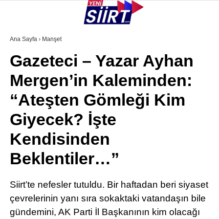
36.9
°
SIIRT
Ana Sayfa
›
Manşet
Gazeteci – Yazar Ayhan
GALERİ
VİDEO
YAZARLAR
Mergen’in Kaleminden:
KURTALAN
“Ateşten Gömleği Kim
ERUH
Giyecek? İşte
BAYKAN
Kendisinden
PERVARI
Beklentiler…”
ŞIRVAN
TILLO
Siirt’te nefesler tutuldu. Bir haftadan beri siyaset
çevrelerinin yanı sıra sokaktaki vatandaşın bile
GÜNDEM
gündemini, AK Parti İl Başkanının kim olacağı
NÖBETÇI ECZANELER