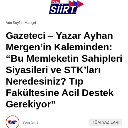
36.2
°
SIIRT
Ana Sayfa
›
Manşet
Gazeteci – Yazar Ayhan
GALERİ
VİDEO
YAZARLAR
Mergen’in Kaleminden:
KURTALAN
“Bu Memleketin Sahipleri
ERUH
Siyasileri ve STK’ları
BAYKAN
Neredesiniz? Tıp
PERVARI
Fakültesine Acil Destek
ŞIRVAN
Gerekiyor”
TILLO
GÜNDEM
Yeni Siirt
TÜM YAZILARI
NÖBETÇI ECZANELER