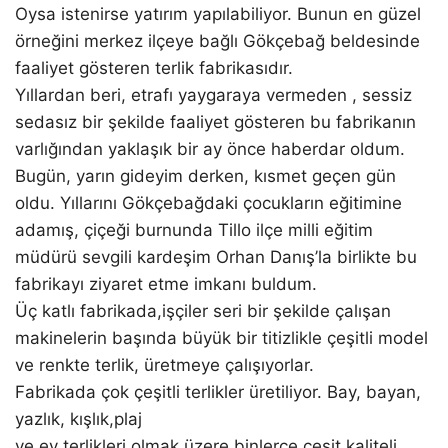
Oysa istenirse yatırım yapılabiliyor. Bunun en güzel
örneğini merkez ilçeye bağlı Gökçebağ beldesinde
faaliyet gösteren terlik fabrikasıdır.
Yıllardan beri, etrafı yaygaraya vermeden , sessiz
sedasız bir şekilde faaliyet gösteren bu fabrikanın
varlığından yaklaşık bir ay önce haberdar oldum.
Bugün, yarın gideyim derken, kısmet geçen gün
oldu. Yıllarını Gökçebağdaki çocukların eğitimine
adamış, çiçeği burnunda Tillo ilçe milli eğitim
müdürü sevgili kardeşim Orhan Danış’la birlikte bu
fabrikayı ziyaret etme imkanı buldum.
Üç katlı fabrikada,işçiler seri bir şekilde çalışan
makinelerin başında büyük bir titizlikle çeşitli model
ve renkte terlik, üretmeye çalışıyorlar.
Fabrikada çok çeşitli terlikler üretiliyor. Bay, bayan,
yazlık, kışlık,plaj
ve ev terlikleri olmak üzere binlerce çeşit kaliteli