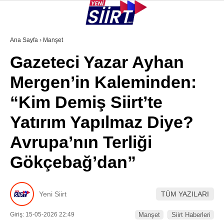
37.1
°
SIIRT
Ana Sayfa
›
Manşet
Gazeteci Yazar Ayhan
GALERİ
VİDEO
YAZARLAR
Mergen’in Kaleminden:
KURTALAN
“Kim Demiş Siirt’te
ERUH
Yatırım Yapılmaz Diye?
BAYKAN
Avrupa’nın Terliği
PERVARI
Gökçebağ’dan”
ŞIRVAN
TILLO
Yeni Siirt
TÜM YAZILARI
GÜNDEM
Giriş: 15-05-2026 22:49
Manşet
Siirt Haberleri
NÖBETÇI ECZANELER