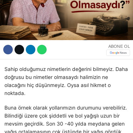
WhatsApp İhbar Hattı
ABONE OL
Facebook
Sahip olduğumuz nimetlerin değerini bilmeyiz. Daha
doğrusu bu nimetler olmasaydı halimizin ne
olacağını hiç düşünmeyiz. Oysa asıl hikmet o
Instagram
noktada.
Buna örnek olarak yollarımızın durumunu verebiliriz.
Youtube
Bilindiği üzere çok şiddetli ve bol yağışlı uzun bir
mevsim geçirdik. Son 30 -40 yılda meydana gelen
yağış ortalamasının çok üstünde bir yağış gördük.