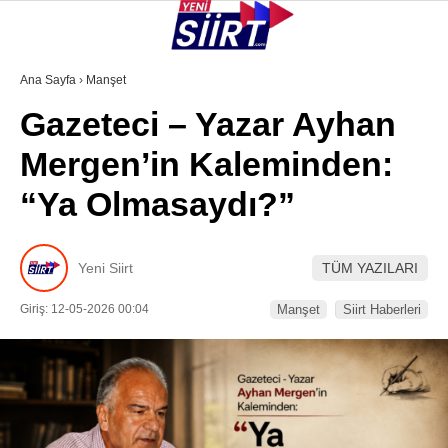
33.1
°
SIIRT
Ana Sayfa
›
Manşet
Gazeteci – Yazar Ayhan
GALERİ
VİDEO
YAZARLAR
Mergen’in Kaleminden:
KURTALAN
“Ya Olmasaydı?”
ERUH
BAYKAN
Yeni Siirt
TÜM YAZILARI
PERVARI
Giriş: 12-05-2026 00:04
Manşet
Siirt Haberleri
ŞIRVAN
TILLO
GÜNDEM
NÖBETÇI ECZANELER