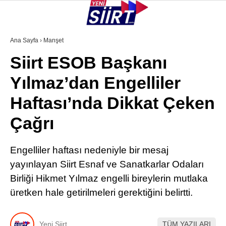
37.7
°
SIIRT
Ana Sayfa
›
Manşet
Siirt ESOB Başkanı
GALERİ
VİDEO
YAZARLAR
Yılmaz’dan Engelliler
KURTALAN
Haftası’nda Dikkat Çeken
ERUH
Çağrı
BAYKAN
PERVARI
Engelliler haftası nedeniyle bir mesaj
yayınlayan Siirt Esnaf ve Sanatkarlar Odaları
ŞIRVAN
Birliği Hikmet Yılmaz engelli bireylerin mutlaka
TILLO
üretken hale getirilmeleri gerektiğini belirtti.
GÜNDEM
Yeni Siirt
TÜM YAZILARI
NÖBETÇI ECZANELER