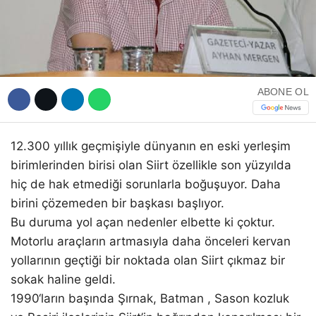
WhatsApp İhbar Hattı
ABONE OL
12.300 yıllık geçmişiyle dünyanın en eski yerleşim
Facebook
birimlerinden birisi olan Siirt özellikle son yüzyılda
hiç de hak etmediği sorunlarla boğuşuyor. Daha
birini çözemeden bir başkası başlıyor.
Instagram
Bu duruma yol açan nedenler elbette ki çoktur.
Motorlu araçların artmasıyla daha önceleri kervan
Youtube
yollarının geçtiği bir noktada olan Siirt çıkmaz bir
sokak haline geldi.
1990‘ların başında Şırnak, Batman , Sason kozluk