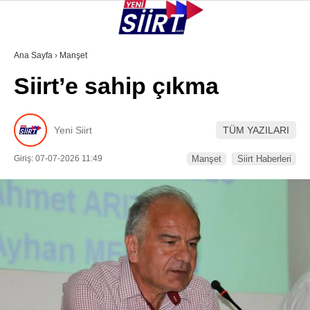
34.7
°
SIIRT
Ana Sayfa
›
Manşet
Siirt’e sahip çıkma
GALERİ
VİDEO
YAZARLAR
KURTALAN
Yeni Siirt
TÜM YAZILARI
ERUH
Giriş: 07-07-2026 11:49
Manşet
Siirt Haberleri
BAYKAN
PERVARI
ŞIRVAN
TILLO
GÜNDEM
NÖBETÇI ECZANELER