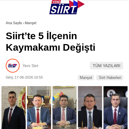
35.8
°
SIIRT
Ana Sayfa
›
Manşet
Siirt’te 5 İlçenin
GALERİ
VİDEO
YAZARLAR
Kaymakamı Değişti
KURTALAN
ERUH
Yeni Siirt
TÜM YAZILARI
BAYKAN
Giriş: 17-06-2026 10:55
Manşet
Siirt Haberleri
PERVARI
ŞIRVAN
TILLO
GÜNDEM
NÖBETÇI ECZANELER