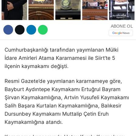
ABONE OL
WhatsApp İhbar Hattı
Cumhurbaşkanlığı tarafından yayımlanan Mülki
İdare Amirleri Atama Kararnamesi ile Siirt’te 5
ilçenin kaymakamı değişti.
Facebook
Resmi Gazete’de yayımlanan kararnameye göre,
Bayburt Aydıntepe Kaymakamı Ertuğrul Bayram
Instagram
Şirvan Kaymakamlığına, Artvin Yusufeli Kaymakamı
Salih Başara Kurtalan Kaymakamlığına, Balıkesir
Youtube
Dursunbey Kaymakamı Muttalip Çetin Eruh
Kaymakamlığına atandı.