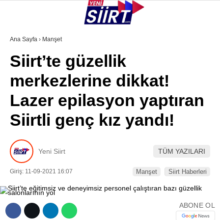
28.5
°
SIIRT
Ana Sayfa
›
Manşet
Siirt’te güzellik
GALERİ
VİDEO
YAZARLAR
merkezlerine dikkat!
KURTALAN
Lazer epilasyon yaptıran
ERUH
Siirtli genç kız yandı!
BAYKAN
PERVARI
Yeni Siirt
TÜM YAZILARI
ŞIRVAN
Giriş: 11-09-2021 16:07
Manşet
Siirt Haberleri
TILLO
GÜNDEM
ABONE OL
NÖBETÇI ECZANELER