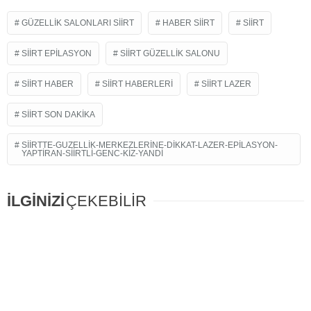
GÜZELLIK SALONLARI SIIRT
HABER SIIRT
SIIRT
SIIRT EPILASYON
SIIRT GÜZELLIK SALONU
SIIRT HABER
SIIRT HABERLERI
SIIRT LAZER
SIIRT SON DAKIKA
SIIRTTE-GUZELLIK-MERKEZLERINE-DIKKAT-LAZER-EPILASYON-
YAPTIRAN-SIIRTLI-GENC-KIZ-YANDI
İLGİNİZİ
ÇEKEBİLİR