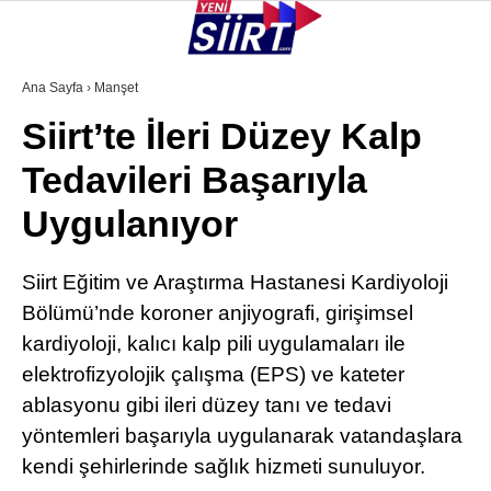
32.8
°
SIIRT
Ana Sayfa
›
Manşet
Siirt’te İleri Düzey Kalp
GALERİ
VİDEO
YAZARLAR
Tedavileri Başarıyla
KURTALAN
Uygulanıyor
ERUH
BAYKAN
Siirt Eğitim ve Araştırma Hastanesi Kardiyoloji
Bölümü’nde koroner anjiyografi, girişimsel
PERVARI
kardiyoloji, kalıcı kalp pili uygulamaları ile
ŞIRVAN
elektrofizyolojik çalışma (EPS) ve kateter
TILLO
ablasyonu gibi ileri düzey tanı ve tedavi
yöntemleri başarıyla uygulanarak vatandaşlara
GÜNDEM
kendi şehirlerinde sağlık hizmeti sunuluyor.
NÖBETÇI ECZANELER