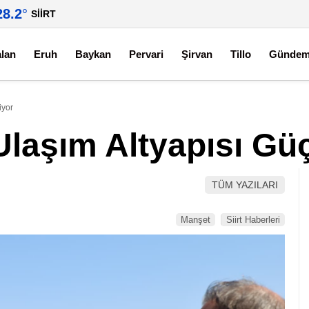
28.2
°
SIIRT
alan
Eruh
Baykan
Pervari
Şirvan
Tillo
Günde
iyor
l Ulaşım Altyapısı Gü
TÜM YAZILARI
Manşet
Siirt Haberleri