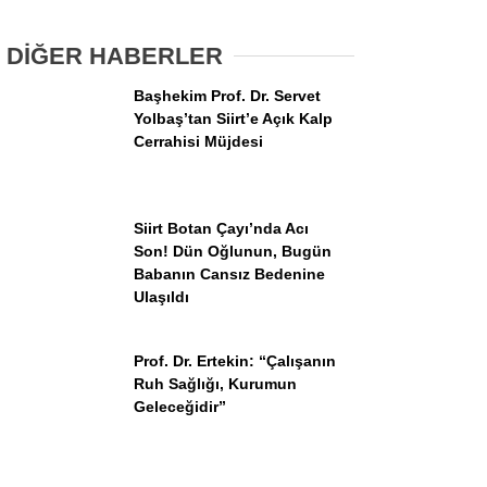
Topluyor
DİĞER HABERLER
Başhekim Prof. Dr. Servet
Yolbaş’tan Siirt’e Açık Kalp
Cerrahisi Müjdesi
WhatsApp İhbar Hattı
Siirt Botan Çayı’nda Acı
Son! Dün Oğlunun, Bugün
Babanın Cansız Bedenine
Ulaşıldı
Facebook
Prof. Dr. Ertekin: “Çalışanın
Ruh Sağlığı, Kurumun
Instagram
Geleceğidir”
Youtube