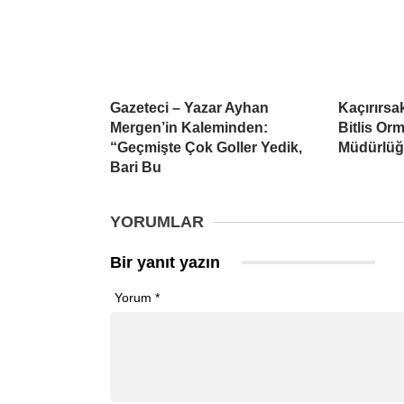
Gazeteci – Yazar Ayhan
Kaçırırsak
Mergen’in Kaleminden:
Bitlis Or
“Geçmişte Çok Goller Yedik,
Müdürlüğü
Bari Bu
YORUMLAR
Bir yanıt yazın
Yorum
*