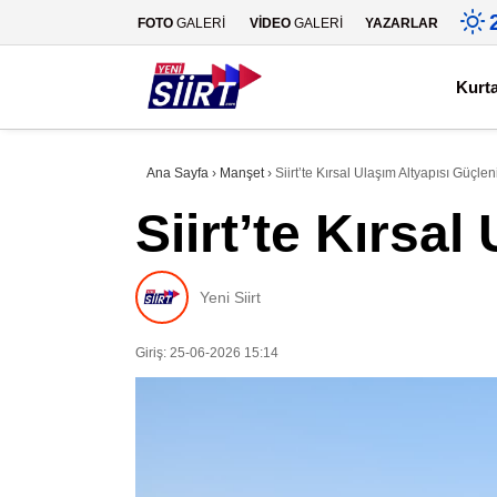
FOTO
GALERİ
VİDEO
GALERİ
YAZARLAR
Kurt
Ana Sayfa
›
Manşet
›
Siirt’te Kırsal Ulaşım Altyapısı Güçlen
Siirt’te Kırsa
Yeni Siirt
Giriş: 25-06-2026 15:14