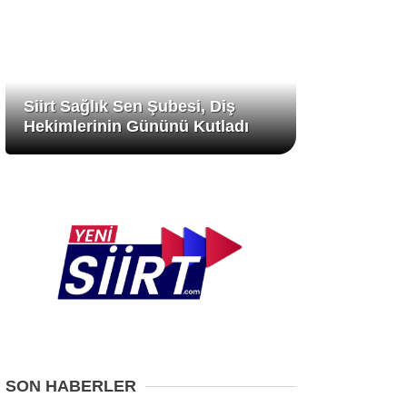
Siirt Sağlık Sen Şubesi, Diş
Hekimlerinin Gününü Kutladı
SON HABERLER