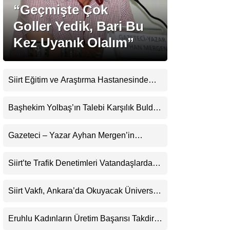
“Geçmişte Çok
Goller Yedik, Bari Bu
Gündem
Kez Uyanık Olalım”
Ekonomi
Politika
Siirt Eğitim ve Araştırma Hastanesinde
Dünya
Son Teknoloji Yeni MR Cihazı Hizmete
Girdi! Randevularda Bekleme Süresi
Başhekim Yolbaş’ın Talebi Karşılık Buldu:
Spor
Kısaldı
Siirt’e Nükleer Tıp Merkezi Kuruluyor
Magazin
Gazeteci – Yazar Ayhan Mergen’in
Kaleminden: “Siirt’te Şehir Kültürü ve
sağlık
Trafik Kuralları”
Siirt’te Trafik Denetimleri Vatandaşlardan
Teknoloji
Tam Not Alıyor
Siirt Vakfı, Ankara’da Okuyacak Üniversite
Adaylarını Canlı Yayında Buluşturuyor
Eruhlu Kadınların Üretim Başarısı Takdir