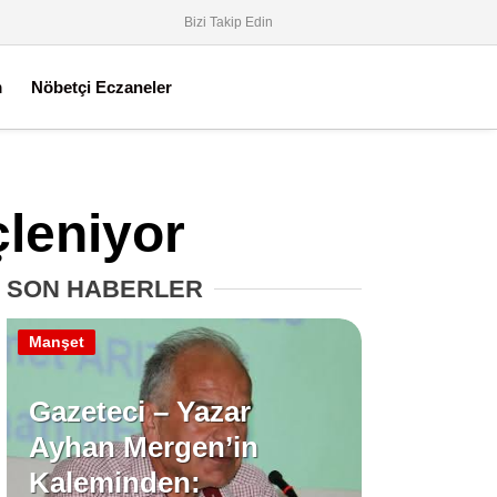
Bizi Takip Edin
m
Nöbetçi Eczaneler
çleniyor
SON HABERLER
Manşet
Gazeteci – Yazar
Ayhan Mergen’in
Kaleminden: