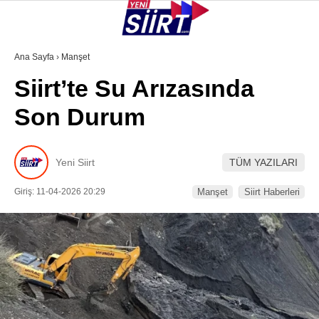
25.8
°
SIIRT
Ana Sayfa
›
Manşet
Siirt’te Su Arızasında
GALERİ
VİDEO
YAZARLAR
Son Durum
KURTALAN
ERUH
Yeni Siirt
TÜM YAZILARI
BAYKAN
Giriş: 11-04-2026 20:29
Manşet
Siirt Haberleri
PERVARI
ŞIRVAN
TILLO
GÜNDEM
NÖBETÇI ECZANELER