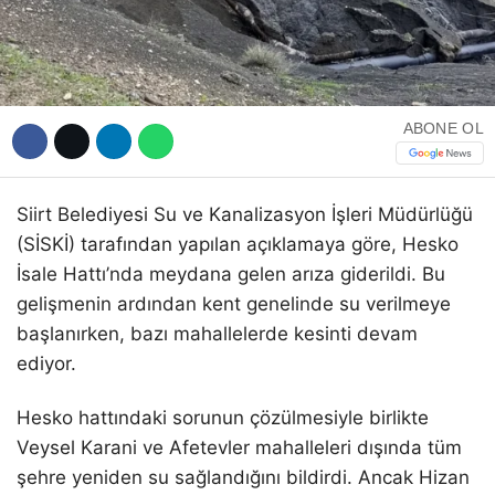
WhatsApp İhbar Hattı
ABONE OL
Siirt Belediyesi Su ve Kanalizasyon İşleri Müdürlüğü
(SİSKİ) tarafından yapılan açıklamaya göre, Hesko
Facebook
İsale Hattı’nda meydana gelen arıza giderildi. Bu
gelişmenin ardından kent genelinde su verilmeye
başlanırken, bazı mahallelerde kesinti devam
Instagram
ediyor.
Youtube
Hesko hattındaki sorunun çözülmesiyle birlikte
Veysel Karani ve Afetevler mahalleleri dışında tüm
şehre yeniden su sağlandığını bildirdi. Ancak Hizan