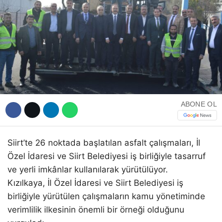
WhatsApp İhbar Hattı
ABONE OL
Facebook
Siirt’te 26 noktada başlatılan asfalt çalışmaları, İl
Instagram
Özel İdaresi ve Siirt Belediyesi iş birliğiyle tasarruf
ve yerli imkânlar kullanılarak yürütülüyor.
Youtube
Kızılkaya, İl Özel İdaresi ve Siirt Belediyesi iş
birliğiyle yürütülen çalışmaların kamu yönetiminde
verimlilik ilkesinin önemli bir örneği olduğunu