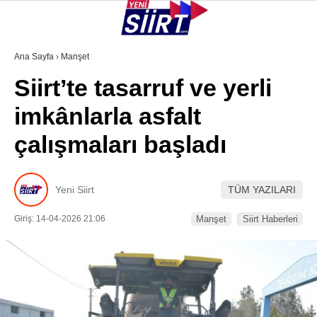
28.8
°
SIIRT
Ana Sayfa
›
Manşet
Siirt’te tasarruf ve yerli
GALERİ
VİDEO
YAZARLAR
imkânlarla asfalt
KURTALAN
çalışmaları başladı
ERUH
BAYKAN
Yeni Siirt
TÜM YAZILARI
PERVARI
Giriş: 14-04-2026 21:06
Manşet
Siirt Haberleri
ŞIRVAN
TILLO
GÜNDEM
NÖBETÇI ECZANELER