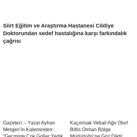
Siirt Eğitim ve Araştırma Hastanesi Cildiye
Doktorundan sedef hastalığına karşı farkındalık
çağrısı
Gazeteci – Yazar Ayhan
Kaçırırsak Vebali Ağır Olur!
Mergen’in Kaleminden:
Bitlis Orman Bölge
“Geçmişte Çok Goller Yedik,
Müdürlüğü’ne Göz Dikti!