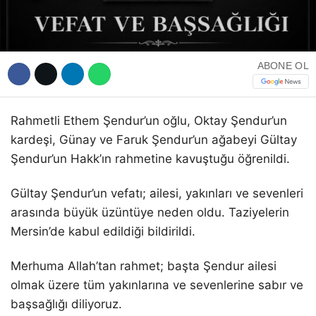
ABONE OL
WhatsApp İhbar Hattı
Rahmetli Ethem Şendur’un oğlu, Oktay Şendur’un
kardeşi, Günay ve Faruk Şendur’un ağabeyi Gültay
Facebook
Şendur’un Hakk’ın rahmetine kavuştuğu öğrenildi.
Gültay Şendur’un vefatı; ailesi, yakınları ve sevenleri
arasında büyük üzüntüye neden oldu. Taziyelerin
Instagram
Mersin’de kabul edildiği bildirildi.
Youtube
Merhuma Allah’tan rahmet; başta Şendur ailesi
olmak üzere tüm yakınlarına ve sevenlerine sabır ve
başsağlığı diliyoruz.