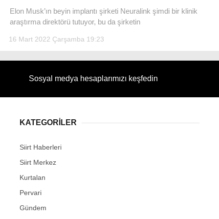
Elon Musk’ın beyin implantı şirketi Neuralink şimdi bir klinik
araştırma direktörü tutuyor, bu da şirketin
16 Mart 2022 Çarşamba 19:23
WhatsApp İhbar Hattı
Sosyal medya hesaplarımızı keşfedin
Facebook
KATEGORİLER
Siirt Haberleri
Instagram
Siirt Merkez
Kurtalan
Youtube
Pervari
Gündem