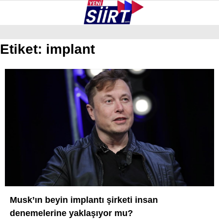
28.5
°
SIIRT
Etiket:
implant
GALERİ
VİDEO
YAZARLAR
KURTALAN
ERUH
BAYKAN
PERVARI
ŞIRVAN
TILLO
GÜNDEM
Musk’ın beyin implantı şirketi insan
denemelerine yaklaşıyor mu?
NÖBETÇI ECZANELER