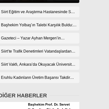
Siirt Eğitim ve Araştırma Hastanesinde Son
Gündem
Teknoloji Yeni MR Cihazı Hizmete Girdi!
Ekonomi
Randevularda Bekleme Süresi Kısaldı
Başhekim Yolbaş’ın Talebi Karşılık Buldu:
Siirt’e Nükleer Tıp Merkezi Kuruluyor
Politika
Gazeteci – Yazar Ayhan Mergen’in
Dünya
Kaleminden: “Siirt’te Şehir Kültürü ve Trafik
Kuralları”
Siirt’te Trafik Denetimleri Vatandaşlardan
Spor
Tam Not Alıyor
Magazin
Siirt Vakfı, Ankara’da Okuyacak Üniversite
Adaylarını Canlı Yayında Buluşturuyor
sağlık
Eruhlu Kadınların Üretim Başarısı Takdir
Teknoloji
Topluyor
DİĞER HABERLER
Başhekim Prof. Dr. Servet