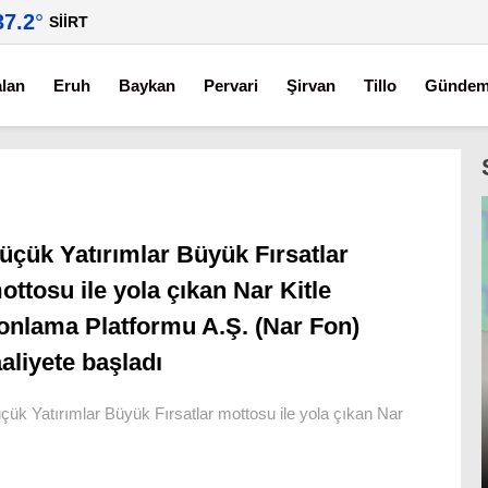
37.2
°
SIIRT
alan
Eruh
Baykan
Pervari
Şirvan
Tillo
Günde
üçük Yatırımlar Büyük Fırsatlar
ottosu ile yola çıkan Nar Kitle
onlama Platformu A.Ş. (Nar Fon)
aaliyete başladı
çük Yatırımlar Büyük Fırsatlar mottosu ile yola çıkan Nar