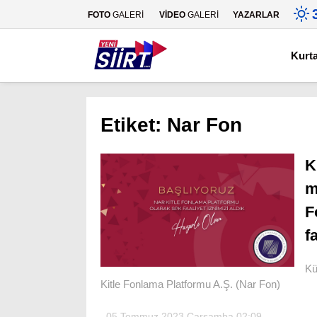
FOTO
GALERİ
VİDEO
GALERİ
YAZARLAR
Kurt
Etiket:
Nar Fon
K
m
F
f
Kü
Kitle Fonlama Platformu A.Ş. (Nar Fon)
05 Temmuz 2023 Çarşamba 02:09