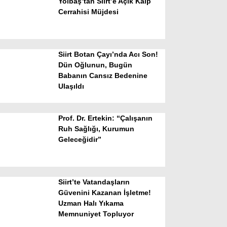
Yolbaş’tan Siirt’e Açık Kalp
Cerrahisi Müjdesi
Siirt Botan Çayı’nda Acı Son!
Dün Oğlunun, Bugün
Babanın Cansız Bedenine
Ulaşıldı
WhatsApp İhbar Hattı
Prof. Dr. Ertekin: “Çalışanın
Ruh Sağlığı, Kurumun
Geleceğidir”
Facebook
Siirt’te Vatandaşların
Instagram
Güvenini Kazanan İşletme!
Uzman Halı Yıkama
Memnuniyet Topluyor
Youtube