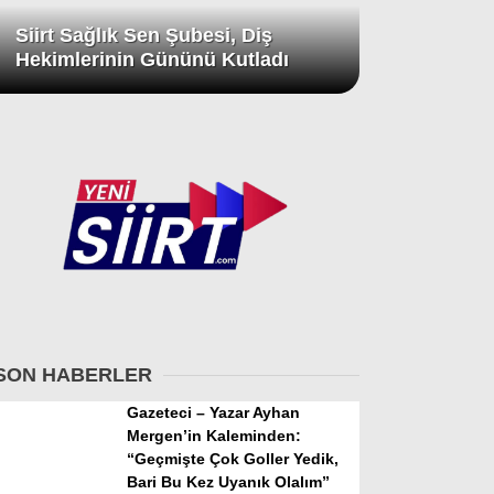
Siirt Sağlık Sen Şubesi, Diş
Hekimlerinin Gününü Kutladı
SON HABERLER
Gazeteci – Yazar Ayhan
Mergen’in Kaleminden:
“Geçmişte Çok Goller Yedik,
Bari Bu Kez Uyanık Olalım”