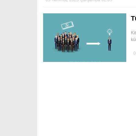
T
Ki
kü
0