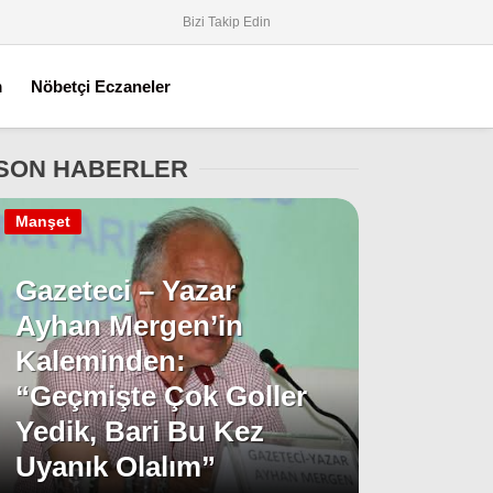
Bizi Takip Edin
m
Nöbetçi Eczaneler
SON HABERLER
Manşet
Gazeteci – Yazar
Ayhan Mergen’in
Kaleminden:
“Geçmişte Çok Goller
Yedik, Bari Bu Kez
Uyanık Olalım”