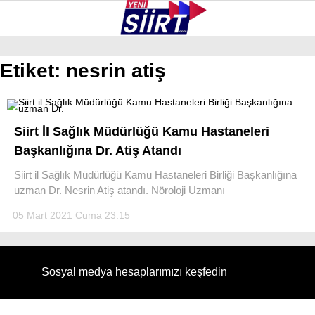
37.6
°
SIIRT
Etiket:
nesrin atiş
GALERİ
VİDEO
YAZARLAR
KURTALAN
Siirt İl Sağlık Müdürlüğü Kamu Hastaneleri
ERUH
Başkanlığına Dr. Atiş Atandı
BAYKAN
Siirt il Sağlık Müdürlüğü Kamu Hastaneleri Birliği Başkanlığına
uzman Dr. Nesrin Atiş atandı. Nöroloji Uzmanı
PERVARI
05 Mart 2021 Cuma 23:15
ŞIRVAN
TILLO
Sosyal medya hesaplarımızı keşfedin
GÜNDEM
NÖBETÇI ECZANELER