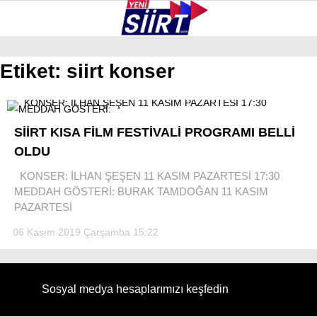
30.7
°
SIIRT
Etiket:
siirt konser
GALERİ
VİDEO
YAZARLAR
KURTALAN
SİİRT KISA FİLM FESTİVALİ PROGRAMI BELLİ
ERUH
OLDU
BAYKAN
KONSER: İLHAN ŞEŞEN 11 KASIM PAZARTESİ 17:30
MEDDAH GÖSTERİ: BURAK TAMDOĞAN 11 KASIM
PERVARI
PAZARTESİ
ŞIRVAN
06 Kasım 2019 Çarşamba 15:22
TILLO
GÜNDEM
Sosyal medya hesaplarımızı keşfedin
NÖBETÇI ECZANELER