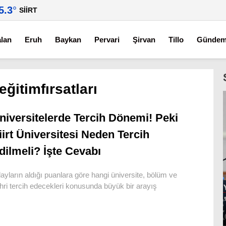
5.3
°
SIIRT
alan
Eruh
Baykan
Pervari
Şirvan
Tillo
Günde
eğitimfırsatları
niversitelerde Tercih Dönemi! Peki
iirt Üniversitesi Neden Tercih
dilmeli? İşte Cevabı
ayların aldığı puanlara göre hangi üniversite, bölüm ve
hri tercih edecekleri konusunda büyük bir arayış