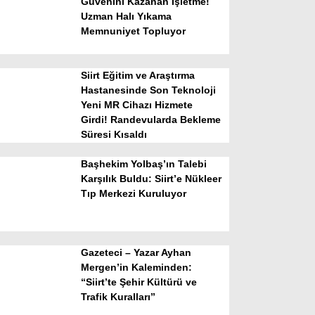
Güvenini Kazanan İşletme!
Uzman Halı Yıkama
Memnuniyet Topluyor
Siirt Eğitim ve Araştırma
Hastanesinde Son Teknoloji
Yeni MR Cihazı Hizmete
Girdi! Randevularda Bekleme
WhatsApp İhbar Hattı
Süresi Kısaldı
Başhekim Yolbaş’ın Talebi
Karşılık Buldu: Siirt’e Nükleer
Tıp Merkezi Kuruluyor
Facebook
Gazeteci – Yazar Ayhan
Instagram
Mergen’in Kaleminden:
“Siirt’te Şehir Kültürü ve
Trafik Kuralları”
Youtube