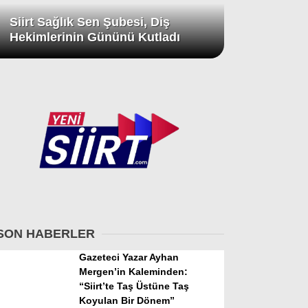
Siirt Sağlık Sen Şubesi, Diş
Hekimlerinin Gününü Kutladı
SON HABERLER
Gazeteci Yazar Ayhan
Mergen’in Kaleminden:
“Siirt’te Taş Üstüne Taş
Koyulan Bir Dönem”