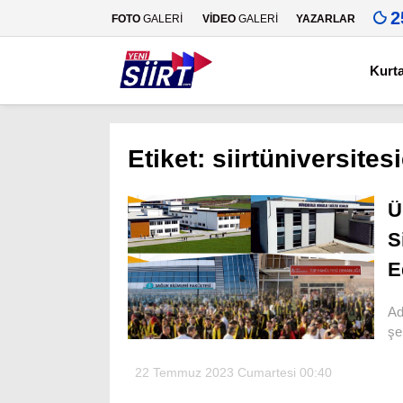
2
FOTO
GALERİ
VİDEO
GALERİ
YAZARLAR
Kurt
Etiket:
siirtüniversitesi
Ü
S
E
Ad
şe
22 Temmuz 2023 Cumartesi 00:40