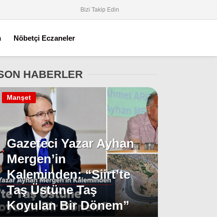
Bizi Takip Edin
m
Nöbetçi Eczaneler
SON HABERLER
Manşet
Gazeteci Yazar Ayhan
Mergen’in
Kaleminden: “Siirt’te
Taş Üstüne Taş
Koyulan Bir Dönem”