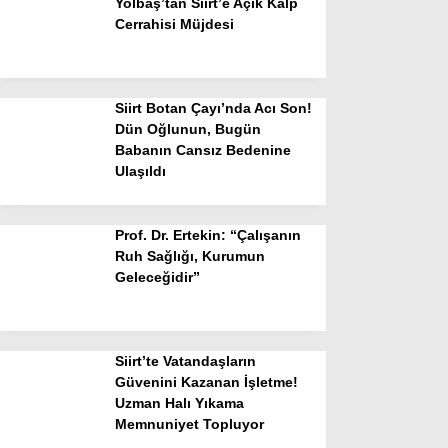
Yolbaş’tan Siirt’e Açık Kalp
Cerrahisi Müjdesi
Siirt Botan Çayı’nda Acı Son!
Dün Oğlunun, Bugün
Babanın Cansız Bedenine
Ulaşıldı
Prof. Dr. Ertekin: “Çalışanın
Ruh Sağlığı, Kurumun
Geleceğidir”
Siirt’te Vatandaşların
Güvenini Kazanan İşletme!
Uzman Halı Yıkama
Memnuniyet Topluyor