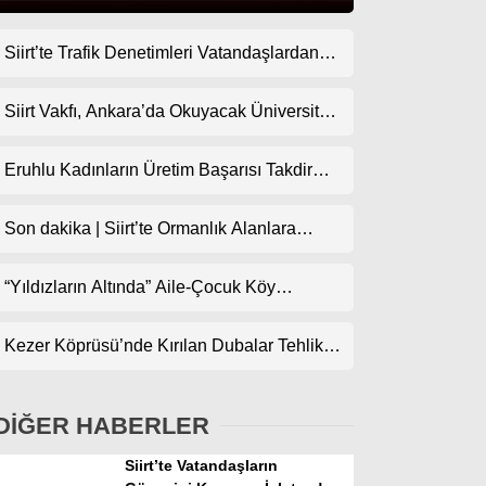
Siirt’te Trafik Denetimleri Vatandaşlardan
Gündem
Tam Not Alıyor
Ekonomi
Siirt Vakfı, Ankara’da Okuyacak Üniversite
Adaylarını Canlı Yayında Buluşturuyor
Politika
Eruhlu Kadınların Üretim Başarısı Takdir
Dünya
Topluyor
Son dakika | Siirt’te Ormanlık Alanlara
Spor
Girişler Yasaklandı
Magazin
“Yıldızların Altında” Aile-Çocuk Köy
Sineması Projesiyle Sinema İlçe
sağlık
Köylerindeki Çocuklarla Buluşuyor
Kezer Köprüsü’nde Kırılan Dubalar Tehlike
Teknoloji
Oluşturuyor
DİĞER HABERLER
Siirt’te Vatandaşların