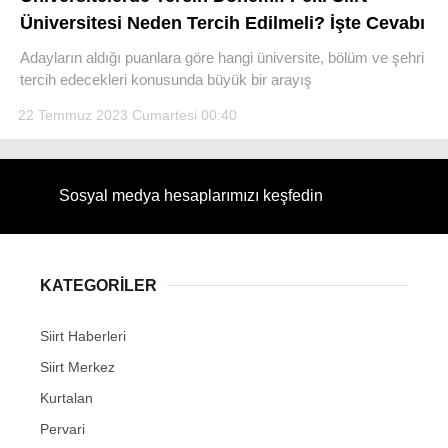
Üniversitesi Neden Tercih Edilmeli? İşte Cevabı
Adayların aldığı puanlara göre hangi üniversite, bölüm ve şehri
tercih edecekleri konusunda büyük bir arayış
22 Temmuz 2023 Cumartesi 00:40
WhatsApp İhbar Hattı
Sosyal medya hesaplarımızı keşfedin
Facebook
KATEGORİLER
Instagram
Siirt Haberleri
Youtube
Siirt Merkez
Kurtalan
Pervari