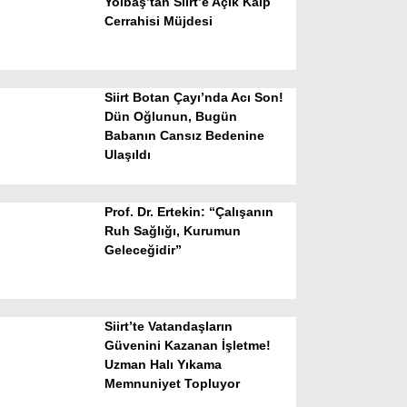
Yolbaş’tan Siirt’e Açık Kalp
Cerrahisi Müjdesi
Siirt Botan Çayı’nda Acı Son!
Dün Oğlunun, Bugün
Babanın Cansız Bedenine
Ulaşıldı
WhatsApp İhbar Hattı
Prof. Dr. Ertekin: “Çalışanın
Ruh Sağlığı, Kurumun
Geleceğidir”
Facebook
Siirt’te Vatandaşların
Instagram
Güvenini Kazanan İşletme!
Uzman Halı Yıkama
Memnuniyet Topluyor
Youtube