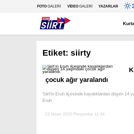
FOTO
GALERİ
VİDEO
GALERİ
YAZARLAR
Kurt
Etiket:
siirty
K
çocuk ağır yaralandı
Siirt’in Eruh ilçesinde kayalıklardan düşen 14 
Eruh
23 Nisan 2020 Perşembe 11:34