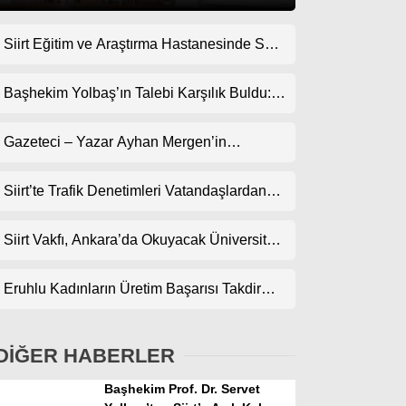
Siirt Eğitim ve Araştırma Hastanesinde Son
Gündem
Teknoloji Yeni MR Cihazı Hizmete Girdi!
Ekonomi
Randevularda Bekleme Süresi Kısaldı
Başhekim Yolbaş’ın Talebi Karşılık Buldu:
Siirt’e Nükleer Tıp Merkezi Kuruluyor
Politika
Gazeteci – Yazar Ayhan Mergen’in
Dünya
Kaleminden: “Siirt’te Şehir Kültürü ve Trafik
Kuralları”
Siirt’te Trafik Denetimleri Vatandaşlardan
Spor
Tam Not Alıyor
Magazin
Siirt Vakfı, Ankara’da Okuyacak Üniversite
Adaylarını Canlı Yayında Buluşturuyor
sağlık
Eruhlu Kadınların Üretim Başarısı Takdir
Teknoloji
Topluyor
DİĞER HABERLER
Başhekim Prof. Dr. Servet