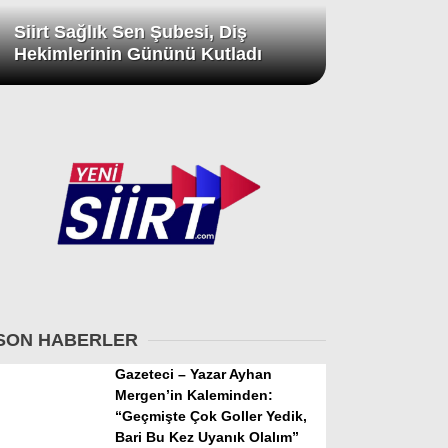
Siirt Sağlık Sen Şubesi, Diş
Hekimlerinin Gününü Kutladı
SON HABERLER
Gazeteci – Yazar Ayhan
Mergen’in Kaleminden:
“Geçmişte Çok Goller Yedik,
Bari Bu Kez Uyanık Olalım”