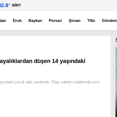
32.6
°
SIIRT
alan
Eruh
Baykan
Pervari
Şirvan
Tillo
Günde
ayalıklardan düşen 14 yaşındaki
yaşındaki çocuk ağır yaralandı. Olay, sabah saatlerinde yeni