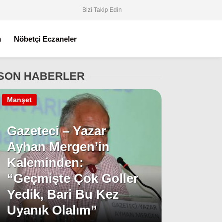
Bizi Takip Edin
m
Nöbetçi Eczaneler
SON HABERLER
Manşet
Gazeteci – Yazar
Ayhan Mergen’in
Kaleminden:
“Geçmişte Çok Goller
Yedik, Bari Bu Kez
Uyanık Olalım”