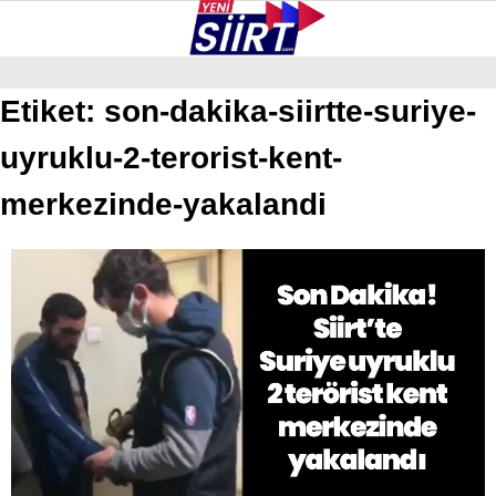
35.6
°
SIIRT
Etiket:
son-dakika-siirtte-suriye-
uyruklu-2-terorist-kent-
GALERİ
VİDEO
YAZARLAR
KURTALAN
merkezinde-yakalandi
ERUH
BAYKAN
PERVARI
ŞIRVAN
TILLO
GÜNDEM
NÖBETÇI ECZANELER