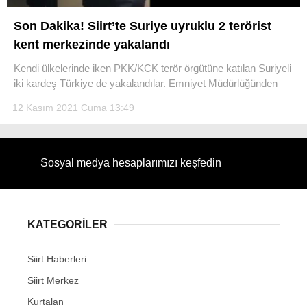
Son Dakika! Siirt’te Suriye uyruklu 2 terörist
kent merkezinde yakalandı
Kendi ülkelerinde iken PKK/KCK terör örgütüne katılan Suriyeli
WhatsApp İhbar Hattı
iki kardeş Türkiye de yakalandılar. Emniyet Müdürlüğünden
12 Kasım 2021 Cuma 13:49
Facebook
Sosyal medya hesaplarımızı keşfedin
Instagram
KATEGORİLER
Youtube
Siirt Haberleri
Siirt Merkez
Kurtalan